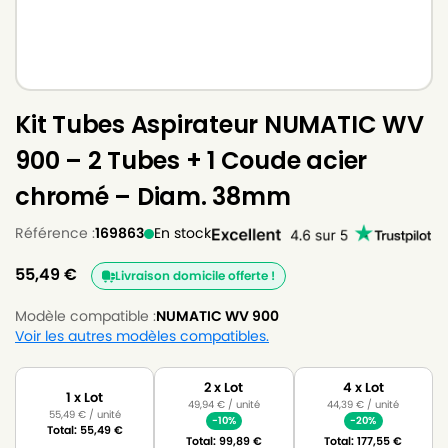
Kit Tubes Aspirateur NUMATIC WV
900 – 2 Tubes + 1 Coude acier
chromé – Diam. 38mm
Référence :
169863
En stock
55,49
€
Livraison domicile offerte !
Modèle compatible :
NUMATIC WV 900
Voir les autres modèles compatibles.
2 x Lot
4 x Lot
1 x Lot
49,94
€
/ unité
44,39
€
/ unité
55,49
€
/ unité
-10%
-20%
Total:
55,49
€
Total:
99,89
€
Total:
177,55
€