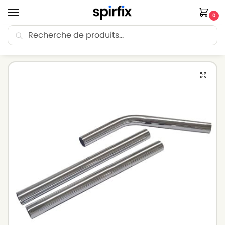
0
Recherche
🚚 Livraison Point Relais offerte dès 30€ d’achat.
Accueil
Tube aspirateur
Tube aspirateur NUMATIC
Kit Tubes Aspirateur NUMATIC WV 900 – 2 Tubes + 1 Coude acier chromé – Diam. 38mm
/
/
/