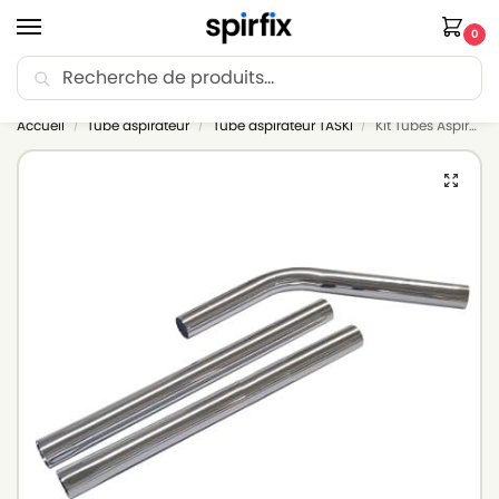
0
Recherche
🚚 Livraison Point Relais offerte dès 30€ d’achat.
Accueil
Tube aspirateur
Tube aspirateur TASKI
Kit Tubes Aspirateur TASKI BABYBORA – 2 Tubes + 1 Coude acier chromé – Diam. 38mm
/
/
/