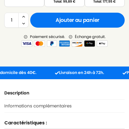
Total:
99,89
€
Total:
177,55
€
Ajouter au panier
Paiement sécurisé.
Échange gratuit.
icile dès 40€.
Livraison en 24h à 72h.
Produ
Description
Informations complémentaires
Caractéristiques :