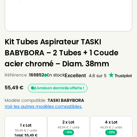
Kit Tubes Aspirateur TASKI
BABYBORA – 2 Tubes + 1 Coude
acier chromé – Diam. 38mm
Référence :
169852
En stock
55,49
€
Livraison domicile offerte !
Modèle compatible :
TASKI BABYBORA
Voir les autres modèles compatibles.
2 x Lot
4 x Lot
1 x Lot
49,94
€
/ unité
44,39
€
/ unité
55,49
€
/ unité
-10%
-20%
Total:
55,49
€