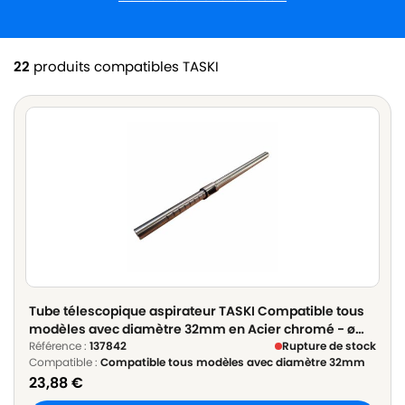
22
produits compatibles TASKI
Tube télescopique aspirateur TASKI Compatible tous
modèles avec diamètre 32mm en Acier chromé - ø
32mm Longueur 60cm à 100cm
Référence :
137842
Rupture de stock
Compatible :
Compatible tous modèles avec diamètre 32mm
23,88
€