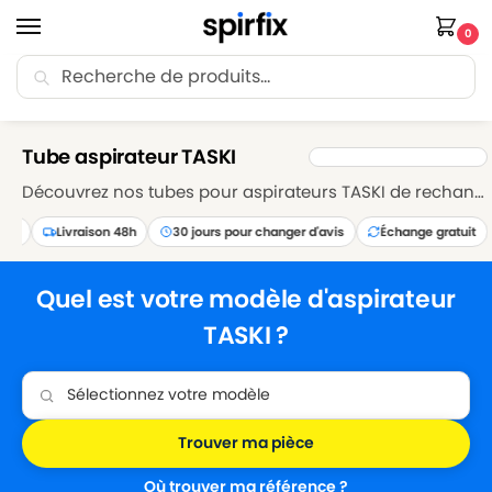
0
Recherche
🚚 Livraison Point Relais offerte dès 30€ d’achat.
Accueil
Tube aspirateur
Tube aspirateur TASKI
/
/
Tube aspirateur TASKI
Découvrez nos tubes pour aspirateurs TASKI de rechange compatibles avec un grand nombres de modèles de la marque. Fabriqués pour s’adapter parfaitement aux aspirateurs TASKI, ces tubes garantissent une aspiration efficace sur toutes les surfaces. Résistants et durables, nos tubes assurent une utilisation prolongée de votre aspirateur TASKI. Découvrez notre sélection dès maintenant.
Livraison 48h
30 jours pour changer d'avis
Échange gratuit
Quel est votre modèle d'aspirateur
TASKI ?
Trouver ma pièce
Où trouver ma référence ?