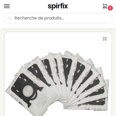
0
Recherche
🚚 Livraison Point Relais offerte dès 30€ d’achat.
Accueil
Sacs aspirateur
Sacs aspirateur VOLTA
Sacs aspirateur VOLTA U4500 à U4595 (BOLIDO) – Lot de 10 sacs en Microfibre
/
/
/