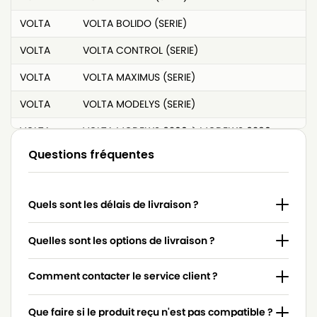
VOLTA
VOLTA BOLIDO (SERIE)
VOLTA
VOLTA CONTROL (SERIE)
VOLTA
VOLTA MAXIMUS (SERIE)
VOLTA
VOLTA MODELYS (SERIE)
VOLTA
VOLTA MODELYS 6200 à MODELYS 6290
Questions fréquentes
VOLTA
VOLTA QUICKSTOP (SERIE)
VOLTA
VOLTA U4410 à U4440 (QUICKSTOP)
Quels sont les délais de livraison ?
VOLTA
VOLTA U4500 à U4595 (BOLIDO)
VOLTA
VOLTA U4610 à U4640 (CONTROL)
Quelles sont les options de livraison ?
VOLTA
VOLTA U6100 à UC6199 (AIRMAX)
Comment contacter le service client ?
VOLTA
VOLTA U7510 à U7540
Que faire si le produit reçu n'est pas compatible ?