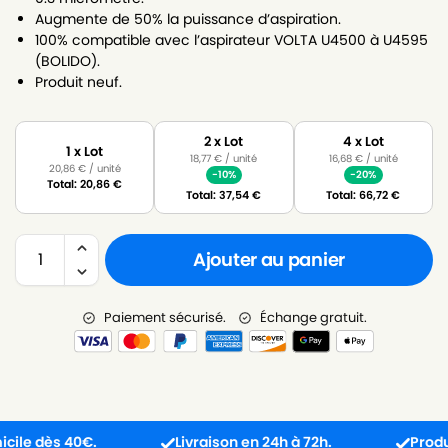
Augmente de 50% la puissance d’aspiration.
100% compatible avec l’aspirateur VOLTA U4500 à U4595
(BOLIDO).
Produit neuf.
2 x Lot
4 x Lot
1 x Lot
18,77
€
/ unité
16,68
€
/ unité
20,86
€
/ unité
-10%
-20%
Total:
20,86
€
Total:
37,54
€
Total:
66,72
€
Ajouter au panier
Paiement sécurisé.
Échange gratuit.
 dès 40€.
Livraison en 24h à 72h.
Produit reç