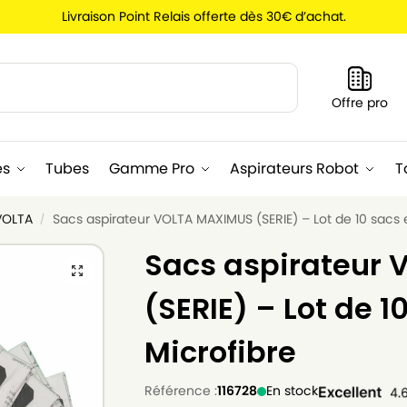
Livraison Point Relais offerte dès 30€ d’achat.
Recherche
Offre pro
es
Tubes
Gamme Pro
Aspirateurs Robot
T
VOLTA
Sacs aspirateur VOLTA MAXIMUS (SERIE) – Lot de 10 sacs 
/
Sacs aspirateur
(SERIE) – Lot de 1
Microfibre
Référence :
116728
En stock