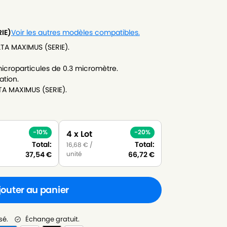
IE)
Voir les autres modèles compatibles.
LTA MAXIMUS (SERIE).
icroparticules de 0.3 micromètre.
ation.
TA MAXIMUS (SERIE).
-10%
-20%
4 x Lot
Total:
Total:
16,68
€
/
unité
37,54
€
66,72
€
jouter au panier
sé.
Échange gratuit.