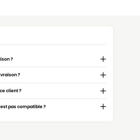
aison ?
ivraison ?
e client ?
n'est pas compatible ?