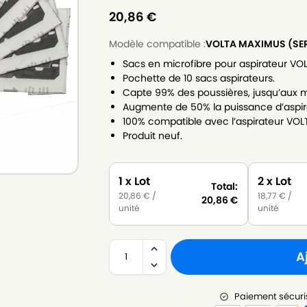
20,86
€
Modèle compatible :
VOLTA MAXIMUS (SER
Sacs en microfibre pour aspirateur VO
Pochette de 10 sacs aspirateurs.
Capte 99% des poussières, jusqu’aux m
Augmente de 50% la puissance d’aspir
100% compatible avec l’aspirateur VOL
Produit neuf.
1 x Lot
2 x Lot
Total:
20,86
€
/
18,77
€
/
20,86
€
unité
unité
A
Paiement sécuri