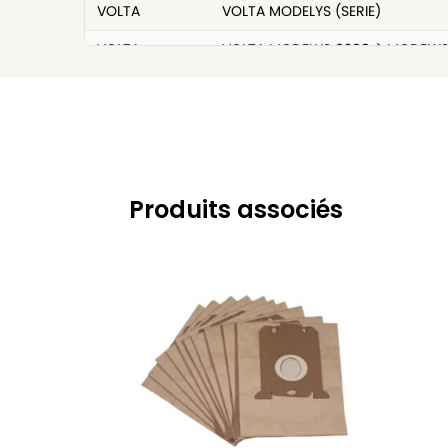
VOLTA
VOLTA MODELYS (SERIE)
VOLTA
VOLTA MODELYS 6200 à MODELYS
VOLTA
VOLTA QUICKSTOP (SERIE)
VOLTA
VOLTA U4410 à U4440 (QUICKST
VOLTA
VOLTA U4500 à U4595 (BOLIDO)
VOLTA
VOLTA U4610 à U4640 (CONTROL
Produits associés
VOLTA
VOLTA U6100 à UC6199 (AIRMAX)
VOLTA
VOLTA U7510 à U7540