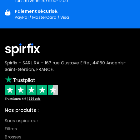
Lun. au vend. de 9:00-17:00
Paiement sécurisé.
PayPal / MasterCard / Visa
Spirfix – SARL RA – 167 rue Gustave Eiffel, 44150 Ancenis-
Saint-Géréon, FRANCE.
Nos produits :
Sacs aspirateur
Filtres
Brosses