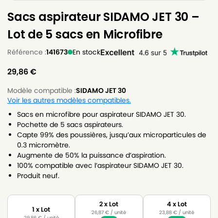
Sacs aspirateur SIDAMO JET 30 –
Lot de 5 sacs en Microfibre
Référence :
141673
En stock
29,86
€
Modèle compatible :
SIDAMO JET 30
Voir les autres modèles compatibles.
Sacs en microfibre pour aspirateur SIDAMO JET 30.
Pochette de 5 sacs aspirateurs.
Capte 99% des poussières, jusqu’aux microparticules de
0.3 micromètre.
Augmente de 50% la puissance d’aspiration.
100% compatible avec l’aspirateur SIDAMO JET 30.
Produit neuf.
2 x Lot
4 x Lot
1 x Lot
26,87
€
/ unité
23,88
€
/ unité
29,86
€
/ unité