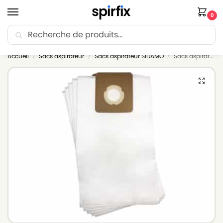
0
Recherche
🚚 Livraison Point Relais offerte dès 30€ d’achat.
Accueil
Sacs aspirateur
Sacs aspirateur SIDAMO
Sacs aspirateur SIDAMO JET 30 – Lot de 5 sacs en Microfibre
/
/
/