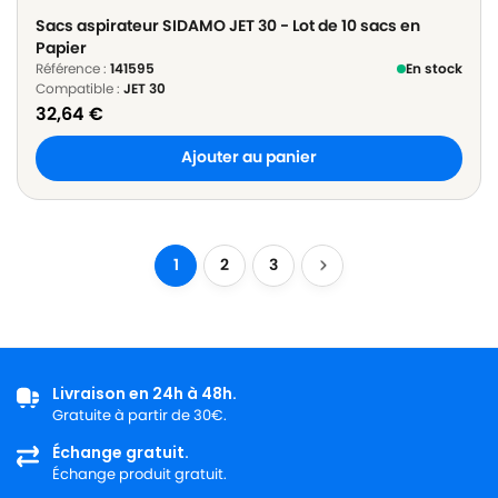
Sacs aspirateur SIDAMO JET 30 - Lot de 10 sacs en
Papier
Référence :
141595
En stock
Compatible :
JET 30
32,64
€
Ajouter au panier
1
2
3
Livraison en 24h à 48h.
Gratuite à partir de 30€.
Échange gratuit.
Échange produit gratuit.