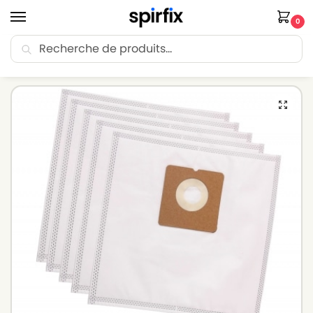
0
Recherche
🚚 Livraison Point Relais offerte dès 30€ d’achat.
Accueil
Sacs aspirateur
Sacs aspirateur SEVERIN
Sacs aspirateur SEVERIN SB 9099 – Lot de 5 sacs en Microfibre
/
/
/