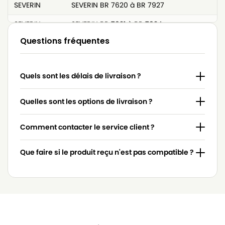
SEVERIN
SEVERIN BR 7620 à BR 7927
SEVERIN
SEVERIN BR 7921 à BR 7924
Questions fréquentes
SEVERIN
SEVERIN BR 7927
SEVERIN
SEVERIN BR 7938
Quels sont les délais de livraison ?
SEVERIN
SEVERIN BR 7950
SEVERIN
SEVERIN BR7955
Quelles sont les options de livraison ?
SEVERIN
SEVERIN BR7970
Comment contacter le service client ?
SEVERIN
SEVERIN ELECTRONIC 1300
Que faire si le produit reçu n'est pas compatible ?
SEVERIN
SEVERIN SB 9022
SEVERIN
SEVERIN SB 9099
SEVERIN
SEVERIN TEK 120DS