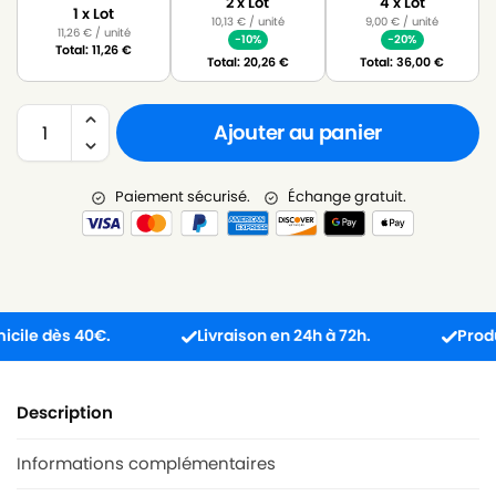
2 x Lot
4 x Lot
1 x Lot
10,13
€
/ unité
9,00
€
/ unité
11,26
€
/ unité
-10%
-20%
Total:
11,26
€
Total:
20,26
€
Total:
36,00
€
Ajouter au panier
Paiement sécurisé.
Échange gratuit.
e dès 40€.
Livraison en 24h à 72h.
Produit re
Description
Informations complémentaires