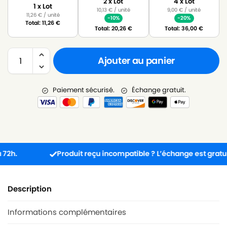
2 x Lot
4 x Lot
1 x Lot
10,13
€
/ unité
9,00
€
/ unité
11,26
€
/ unité
-10%
-20%
Total:
11,26
€
Total:
20,26
€
Total:
36,00
€
Ajouter au panier
Paiement sécurisé.
Échange gratuit.
Produit reçu incompatible ? L’échange est gratuit !
Description
Informations complémentaires