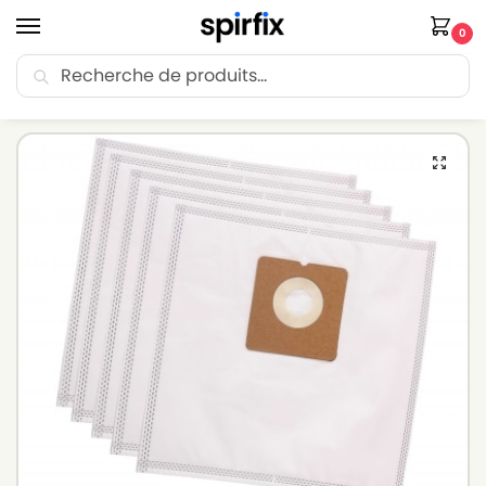
0
Recherche
🚚 Livraison Point Relais offerte dès 30€ d’achat.
Accueil
Sacs aspirateur
Sacs aspirateur SEVERIN
Sacs aspirateur SEVERIN 7955 – Lot de 5 sacs en Microfibre
/
/
/