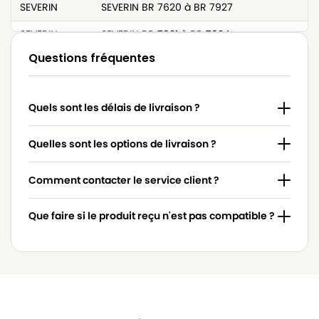
SEVERIN
SEVERIN BR 7620 à BR 7927
SEVERIN
SEVERIN BR 7921 à BR 7924
Questions fréquentes
SEVERIN
SEVERIN BR 7927
SEVERIN
SEVERIN BR 7938
Quels sont les délais de livraison ?
SEVERIN
SEVERIN BR 7950
SEVERIN
SEVERIN BR7955
Quelles sont les options de livraison ?
SEVERIN
SEVERIN BR7970
Comment contacter le service client ?
SEVERIN
SEVERIN ELECTRONIC 1300
Que faire si le produit reçu n'est pas compatible ?
SEVERIN
SEVERIN SB 9022
SEVERIN
SEVERIN SB 9099
SEVERIN
SEVERIN TEK 120DS