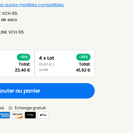
les autres modèles compatibles.
E VCH 65.
 de sacs.
LINE VCH 65.
-10%
-20%
4 x Lot
Total:
Total:
10,40
€
/
unité
23,40
€
41,62
€
jouter au panier
sé.
Échange gratuit.