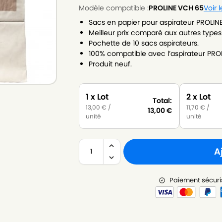
Modèle compatible :
PROLINE VCH 65
Voir 
Sacs en papier pour aspirateur PROLIN
Meilleur prix comparé aux autres types
Pochette de 10 sacs aspirateurs.
100% compatible avec l’aspirateur PRO
Produit neuf.
1 x Lot
2 x Lot
Total:
13,00
€
/
11,70
€
/
13,00
€
unité
unité
A
Paiement sécuri