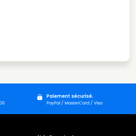
Paiement sécurisé.
:00
PayPal / MasterCard / Visa