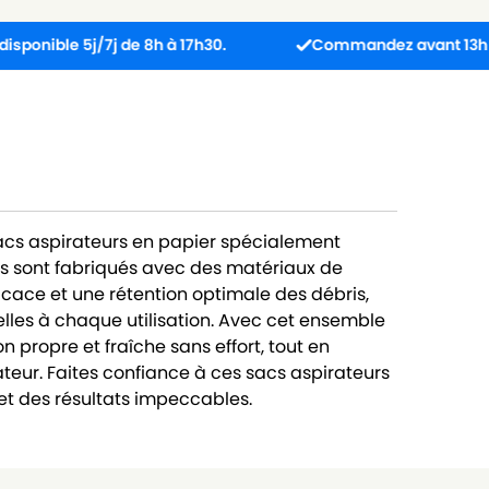
e 5j/7j de 8h à 17h30.
Commandez avant 13h : colis ex
sacs aspirateurs en papier spécialement
s sont fabriqués avec des matériaux de
ficace et une rétention optimale des débris,
lles à chaque utilisation. Avec cet ensemble
 propre et fraîche sans effort, tout en
teur. Faites confiance à ces sacs aspirateurs
t des résultats impeccables.