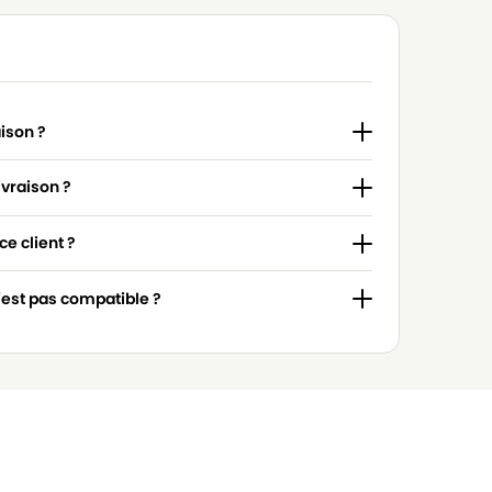
aison ?
ivraison ?
e client ?
n'est pas compatible ?