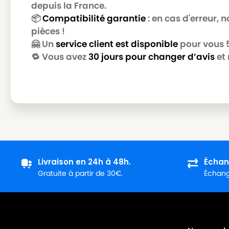
depuis la France.
📦
Compatibilité garantie
: en cas d'erreur,
pièces !
🤗 Un
service client est disponible
pour vous 5 
🔁 Vous avez
30 jours pour changer d’avis
et 
Livraison en 24h à 48h.
Échan
Gratuite à partir de 30€.
Échange