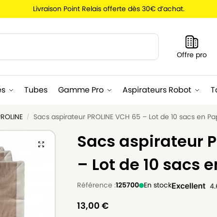
Livraison Point Relais offerte dès 30€ d’achat.
Recherche
Offre pro
es
Tubes
Gamme Pro
Aspirateurs Robot
T
PROLINE
Sacs aspirateur PROLINE VCH 65 – Lot de 10 sacs en Pa
/
Sacs aspirateur 
– Lot de 10 sacs e
Référence :
125700
En stock
13,00
€