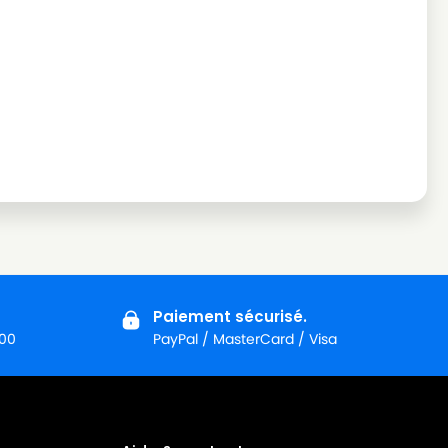
Paiement sécurisé.
:00
PayPal / MasterCard / Visa