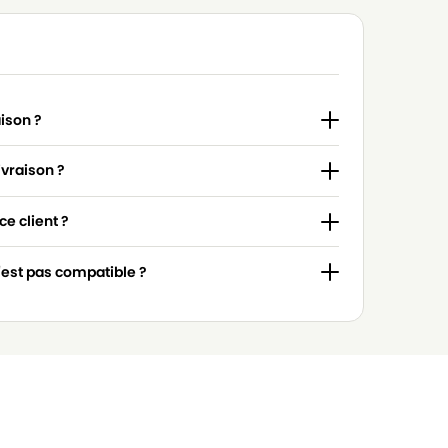
aison ?
ivraison ?
e client ?
n'est pas compatible ?