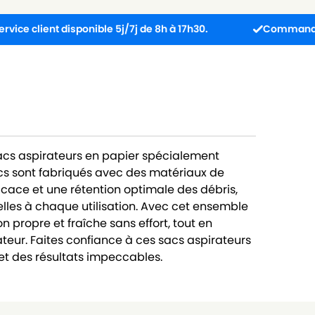
ent disponible 5j/7j de 8h à 17h30.
Commandez avant 13h
sacs aspirateurs en papier spécialement
cs sont fabriqués avec des matériaux de
ficace et une rétention optimale des débris,
lles à chaque utilisation. Avec cet ensemble
 propre et fraîche sans effort, tout en
teur. Faites confiance à ces sacs aspirateurs
t des résultats impeccables.