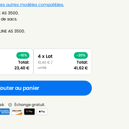
 les autres modèles compatibles.
E AS 3500.
 de sacs.
LINE AS 3500.
-10%
-20%
4 x Lot
Total:
Total:
10,40
€
/
unité
23,40
€
41,62
€
jouter au panier
sé.
Échange gratuit.