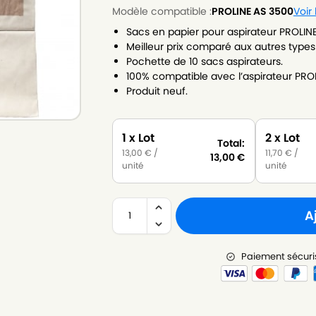
Modèle compatible :
PROLINE AS 3500
Voir
Sacs en papier pour aspirateur PROLIN
Meilleur prix comparé aux autres types
Pochette de 10 sacs aspirateurs.
100% compatible avec l’aspirateur PRO
Produit neuf.
1 x Lot
2 x Lot
Total:
13,00
€
/
11,70
€
/
13,00
€
unité
unité
A
Paiement sécuri