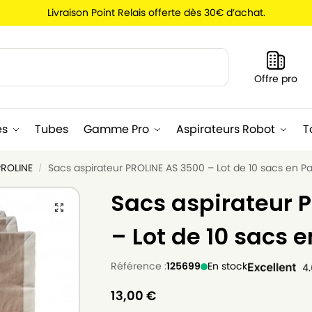
Livraison Point Relais offerte dès 30€ d’achat.
Recherche
Offre pro
es
Tubes
Gamme Pro
Aspirateurs Robot
T
PROLINE
Sacs aspirateur PROLINE AS 3500 – Lot de 10 sacs en Pa
/
Sacs aspirateur 
– Lot de 10 sacs e
Référence :
125699
En stock
13,00
€