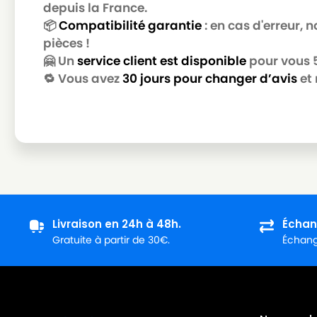
depuis la France.
📦
Compatibilité garantie
: en cas d'erreur,
pièces !
🤗 Un
service client est disponible
pour vous 5 
🔁 Vous avez
30 jours pour changer d’avis
et 
Livraison en 24h à 48h.
Échan
Gratuite à partir de 30€.
Échange