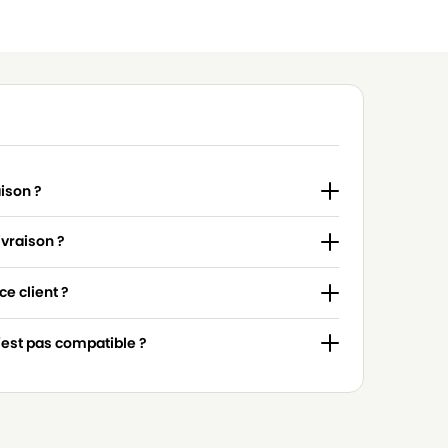
aison ?
ivraison ?
e client ?
n'est pas compatible ?