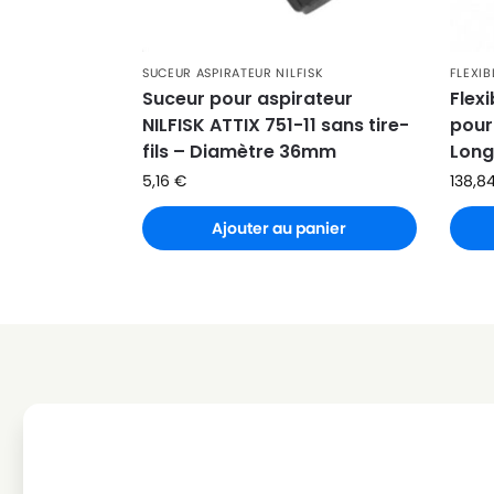
NILFISK
NILFISK IVB 50
NILFISK
NILFISK IVB 7
SUCEUR ASPIRATEUR NILFISK
FLEXIB
NILFISK
NILFISK IVB 9
Suceur pour aspirateur
Flexi
NILFISK ATTIX 751-11 sans tire-
pour 
NILFISK
NILFISK VHS 40
fils – Diamètre 36mm
Long
NILFISK
NILFISK VHS 42
5,16
€
138,8
Ajouter au panier