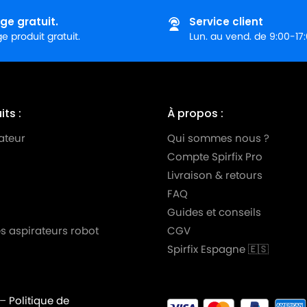
ge gratuit.
Service client
 produit gratuit.
Lun. au vend. de 9:00-17
ts :
À propos :
ateur
Qui sommes nous ?
Compte Spirfix Pro
Livraison & retours
FAQ
Guides et conseils
s aspirateurs robot
CGV
Spirfix Espagne 🇪🇸
–
Politique de