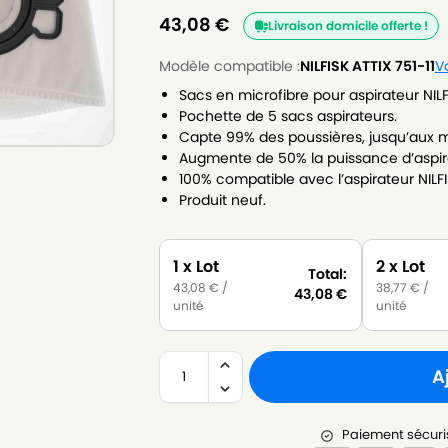
43,08
€
Livraison domicile offerte !
Modèle compatible :
NILFISK ATTIX 751-11
V
Sacs en microfibre pour aspirateur NILFI
Pochette de 5 sacs aspirateurs.
Capte 99% des poussières, jusqu’aux m
Augmente de 50% la puissance d’aspir
100% compatible avec l’aspirateur NILFIS
Produit neuf.
1 x Lot
2 x Lot
Total:
43,08
€
/
38,77
€
/
43,08
€
unité
unité
A
Paiement sécuri