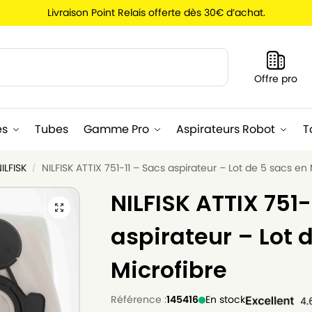
Livraison Point Relais offerte dès 30€ d’achat.
Recherche
Offre pro
es
Tubes
Gamme Pro
Aspirateurs Robot
T
ILFISK
NILFISK ATTIX 751-11 – Sacs aspirateur – Lot de 5 sacs en 
/
NILFISK ATTIX 751-
aspirateur – Lot 
Microfibre
Référence :
145416
En stock