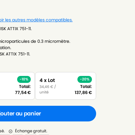
oir les autres modèles compatibles.
SK ATTIX 751-11.
icroparticules de 0.3 micromètre.
ation.
K ATTIX 751-11.
-10%
-20%
4 x Lot
Total:
Total:
34,46
€
/
unité
77,54
€
137,86
€
jouter au panier
sé.
Échange gratuit.