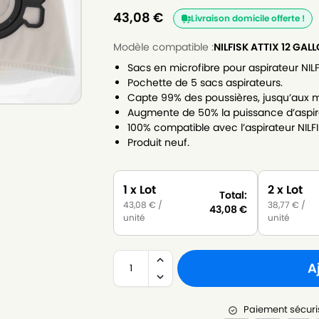
43,08
€
Livraison domicile offerte !
Modèle compatible :
NILFISK ATTIX 12 GAL
Sacs en microfibre pour aspirateur NILF
Pochette de 5 sacs aspirateurs.
Capte 99% des poussières, jusqu’aux m
Augmente de 50% la puissance d’aspir
100% compatible avec l’aspirateur NILF
Produit neuf.
1 x Lot
2 x Lot
Total:
43,08
€
/
38,77
€
/
43,08
€
unité
unité
A
Paiement sécuri