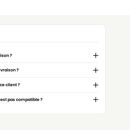
aison ?
ivraison ?
e client ?
n'est pas compatible ?