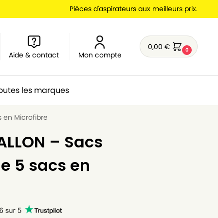
Pièces d'aspirateurs aux meilleurs prix.
0,00
€
0
Aide & contact
Mon compte
outes les marques
s en Microfibre
GALLON – Sacs
de 5 sacs en