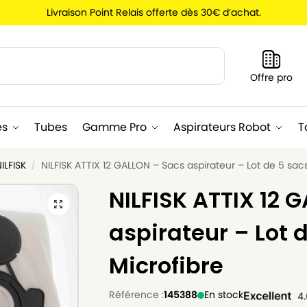
Livraison Point Relais offerte dès 30€ d’achat.
Recherche
Offre pro
es
Tubes
Gamme Pro
Aspirateurs Robot
T
ILFISK
NILFISK ATTIX 12 GALLON – Sacs aspirateur – Lot de 5 sac
/
NILFISK ATTIX 12 
aspirateur – Lot 
Microfibre
Référence :
145388
En stock