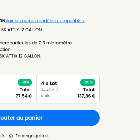
LON
Voir les autres modèles compatibles.
ISK ATTIX 12 GALLON.
icroparticules de 0.3 micromètre.
ation.
ISK ATTIX 12 GALLON.
-10%
-20%
4 x Lot
Total:
Total:
34,46
€
/
unité
77,54
€
137,86
€
jouter au panier
sé.
Échange gratuit.