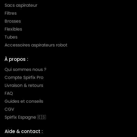
GOLDSTAR
Sacs aspirateur
Filtres
LG-
LG-GOLDSTAR TURBO S (Série)
GOLDSTAR
Brosses
Flexibles
LG-
LG-GOLDSTAR TURBO TB 33
Tubes
GOLDSTAR
Accessoires aspirateurs robot
LG-
LG-GOLDSTAR TURBO V 3300 DE
GOLDSTAR
À propos :
LG-
Qui sommes nous ?
LG-GOLDSTAR TURBO V 3300 TD
GOLDSTAR
Compte Spirfix Pro
Livraison & retours
LG-
LG-GOLDSTAR TURBO V 3310 DE
GOLDSTAR
FAQ
Guides et conseils
LG-
LG-GOLDSTAR TURBO V 3310 TD
CGV
GOLDSTAR
Spirfix Espagne 🇪🇸
LG-
LG-GOLDSTAR TURBO X (Série)
GOLDSTAR
Aide & contact :