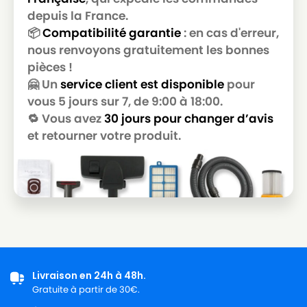
LG-GOLDSTAR T 2950
GOLDSTAR
depuis la France.
📦
Compatibilité garantie
: en cas d'erreur,
LG-
LG-GOLDSTAR T 2990
nous renvoyons gratuitement les bonnes
GOLDSTAR
pièces !
LG-
🤗 Un
service client est disponible
pour
LG-GOLDSTAR T 3800
GOLDSTAR
vous 5 jours sur 7, de 9:00 à 18:00.
🔁 Vous avez
30 jours pour changer d’avis
LG-
LG-GOLDSTAR T 3900
GOLDSTAR
et retourner votre produit.
LG-
LG-GOLDSTAR TB 33
GOLDSTAR
LG-
LG-GOLDSTAR TB 34
GOLDSTAR
LG-
LG-GOLDSTAR TB 39
GOLDSTAR
Livraison en 24h à 48h.
LG-
LG-GOLDSTAR TURBO 2700
Gratuite à partir de 30€.
GOLDSTAR