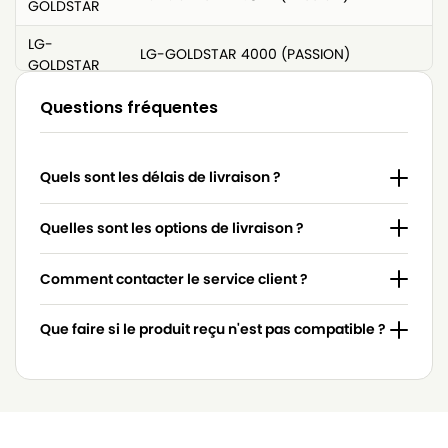
GOLDSTAR
LG-
LG-GOLDSTAR 4000 (PASSION)
GOLDSTAR
LG-
Questions fréquentes
LG-GOLDSTAR 4200 (PASSION)
GOLDSTAR
LG-
LG-GOLDSTAR 5000 (PASSION)
Quels sont les délais de livraison ?
GOLDSTAR
LG-
Quelles sont les options de livraison ?
LG-GOLDSTAR BASIC (Série)
GOLDSTAR
Comment contacter le service client ?
LG-
LG-GOLDSTAR BONN (Série)
GOLDSTAR
Que faire si le produit reçu n'est pas compatible ?
LG-
LG-GOLDSTAR EXTRON (Série)
GOLDSTAR
LG-
LG-GOLDSTAR FVD 3050…
GOLDSTAR