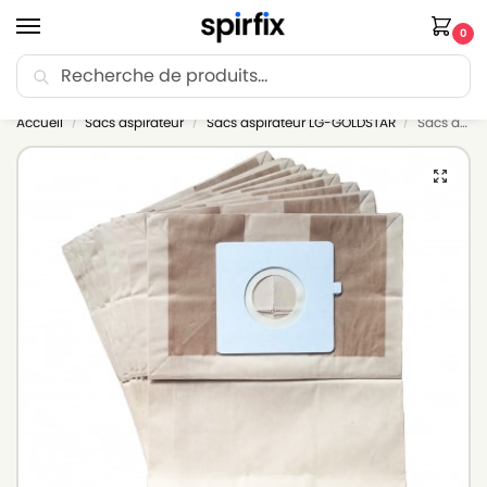
0
Recherche
🚚 Livraison Point Relais offerte dès 30€ d’achat.
Accueil
Sacs aspirateur
Sacs aspirateur LG-GOLDSTAR
Sacs aspirateur LG-GOLDSTAR TURBO 33 GS – Lot de 10 sacs en Papier
/
/
/