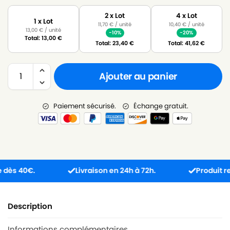
2 x Lot
4 x Lot
1 x Lot
11,70
€
/ unité
10,40
€
/ unité
13,00
€
/ unité
-10%
-20%
Total:
13,00
€
Total:
23,40
€
Total:
41,62
€
Ajouter au panier
Paiement sécurisé.
Échange gratuit.
 40€.
Livraison en 24h à 72h.
Produit reçu in
Description
Informations complémentaires