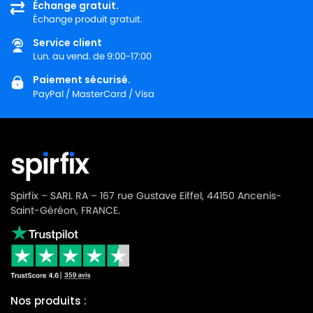
Échange gratuit.
LG-
Échange produit gratuit.
LG-GOLDSTAR TURBO 2900
GOLDSTAR
Service client
LG-
Lun. au vend. de 9:00-17:00
LG-GOLDSTAR TURBO 3100 B
GOLDSTAR
Paiement sécurisé.
PayPal / MasterCard / Visa
LG-
LG-GOLDSTAR TURBO 3200
GOLDSTAR
LG-
LG-GOLDSTAR TURBO 33 GS
GOLDSTAR
LG-
LG-GOLDSTAR TURBO 33 RS
GOLDSTAR
Spirfix – SARL RA – 167 rue Gustave Eiffel, 44150 Ancenis-
Saint-Géréon, FRANCE.
LG-
LG-GOLDSTAR TURBO 3300 R
GOLDSTAR
LG-
LG-GOLDSTAR TURBO 3400
GOLDSTAR
Nos produits :
LG-
LG-GOLDSTAR TURBO PLUS (Série)