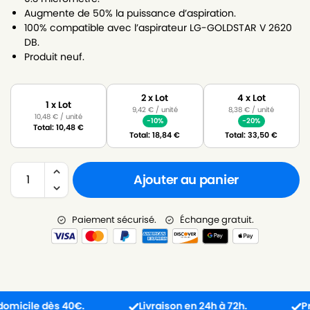
Augmente de 50% la puissance d’aspiration.
100% compatible avec l’aspirateur LG-GOLDSTAR V 2620
DB.
Produit neuf.
2 x Lot
4 x Lot
1 x Lot
9,42
€
/ unité
8,38
€
/ unité
10,48
€
/ unité
-10%
-20%
Total:
10,48
€
Total:
18,84
€
Total:
33,50
€
Ajouter au panier
Paiement sécurisé.
Échange gratuit.
cile dès 40€.
Livraison en 24h à 72h.
Produit