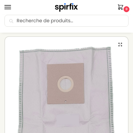
0
Recherche
🚚 Livraison Point Relais offerte dès 30€ d’achat.
Accueil
Sacs aspirateur
Sacs aspirateur LG-GOLDSTAR
Sacs aspirateur LG-GOLDSTAR V 2620 DB – Lot de 5 sacs en Microfibre
/
/
/