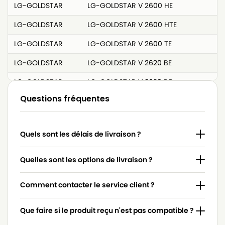
LG-GOLDSTAR
LG-GOLDSTAR V 2600 HE
LG-GOLDSTAR
LG-GOLDSTAR V 2600 HTE
LG-GOLDSTAR
LG-GOLDSTAR V 2600 TE
LG-GOLDSTAR
LG-GOLDSTAR V 2620 BE
LG-GOLDSTAR
LG-GOLDSTAR V 2620 DB
Questions fréquentes
LG-GOLDSTAR
LG-GOLDSTAR V 2620 DE
LG-GOLDSTAR
LG-GOLDSTAR V 2620 E
Quels sont les délais de livraison ?
LG-GOLDSTAR
LG-GOLDSTAR V 2620 TE
LG-GOLDSTAR
LG-GOLDSTAR V 2800
Quelles sont les options de livraison ?
Comment contacter le service client ?
Que faire si le produit reçu n'est pas compatible ?