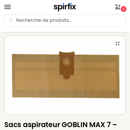
0
Recherche
🚚 Livraison Point Relais offerte dès 30€ d’achat.
Accueil
Sacs aspirateur
Sacs aspirateur GOBLIN
Sacs aspirateur GOBLIN MAX 7 – Lot de 5 sacs en Papier
/
/
/
Sacs aspirateur GOBLIN MAX 7 –