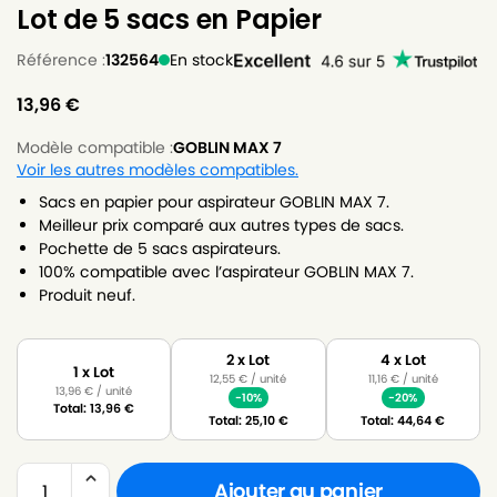
Lot de 5 sacs en Papier
Référence :
132564
En stock
13,96
€
Modèle compatible :
GOBLIN MAX 7
Voir les autres modèles compatibles.
Sacs en papier pour aspirateur GOBLIN MAX 7.
Meilleur prix comparé aux autres types de sacs.
Pochette de 5 sacs aspirateurs.
100% compatible avec l’aspirateur GOBLIN MAX 7.
Produit neuf.
2 x Lot
4 x Lot
1 x Lot
12,55
€
/ unité
11,16
€
/ unité
13,96
€
/ unité
-10%
-20%
Total:
13,96
€
Total:
25,10
€
Total:
44,64
€
Ajouter au panier