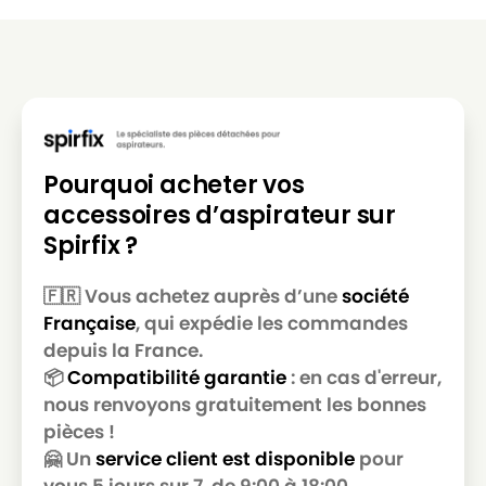
GOBLIN
GOBLIN MULTIPRO
GOBLIN
GOBLIN MULTIPRO 950
GOBLIN
GOBLIN MULTIPRO TRIONIC
GOBLIN
GOBLIN MULTISYSTEM 2000
Pourquoi acheter vos
GOBLIN
GOBLIN MULTISYSTEM 22
accessoires d’aspirateur sur
GOBLIN
GOBLIN OMEGA 100
Spirfix ?
GOBLIN
GOBLIN PLUS 1000
🇫🇷 Vous achetez auprès d’une
société
GOBLIN
GOBLIN PRO 2000
Française
, qui expédie les commandes
GOBLIN
GOBLIN PRO 70
depuis la France.
📦
Compatibilité garantie
: en cas d'erreur,
GOBLIN
GOBLIN SAFARI
nous renvoyons gratuitement les bonnes
pièces !
GOBLIN
GOBLIN SHOPVAC PLUS 1000
🤗 Un
service client est disponible
pour
GOBLIN
GOBLIN SUPER 22
vous 5 jours sur 7, de 9:00 à 18:00.