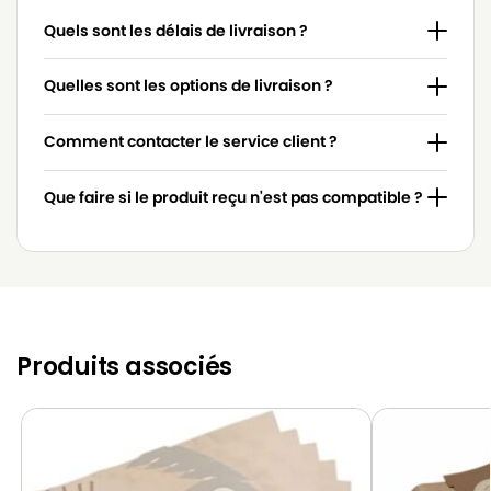
GOBLIN
GOBLIN 870/21
Quels sont les délais de livraison ?
GOBLIN
GOBLIN 8702
GOBLIN
GOBLIN 950.53
Quelles sont les options de livraison ?
GOBLIN
GOBLIN 950.55
Comment contacter le service client ?
GOBLIN
GOBLIN 9505
Que faire si le produit reçu n'est pas compatible ?
GOBLIN
GOBLIN AQUAFAM 2000
GOBLIN
GOBLIN AZ 90519
GOBLIN
GOBLIN AZ 9051914
GOBLIN
GOBLIN AZ 9171775
Produits associés
GOBLIN
GOBLIN AZ 917875
GOBLIN
GOBLIN BONUS
GOBLIN
GOBLIN BOXER