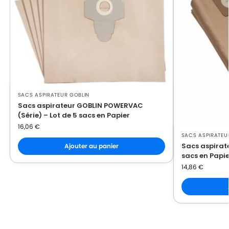
GOBLIN
GOBLIN BULLDOG
GOBLIN
GOBLIN CLASSIC
GOBLIN
GOBLIN DELTA ES
GOBLIN
GOBLIN EUROMAC V10
GOBLIN
GOBLIN EXXTRA 211
SACS ASPIRATEUR GOBLIN
GOBLIN
GOBLIN HOBBY 11
Sacs aspirateur GOBLIN POWERVAC
(Série) – Lot de 5 sacs en Papier
GOBLIN
GOBLIN HOBBY 22
16,06
€
SACS ASPIRATEU
GOBLIN
GOBLIN HOBBY 24
Sacs aspirate
Ajouter au panier
sacs en Papie
GOBLIN
GOBLIN INDUSTRIAL 2000
14,86
€
GOBLIN
GOBLIN INDUSTRIAL 22
GOBLIN
GOBLIN INOX 20
GOBLIN
GOBLIN MAX 7