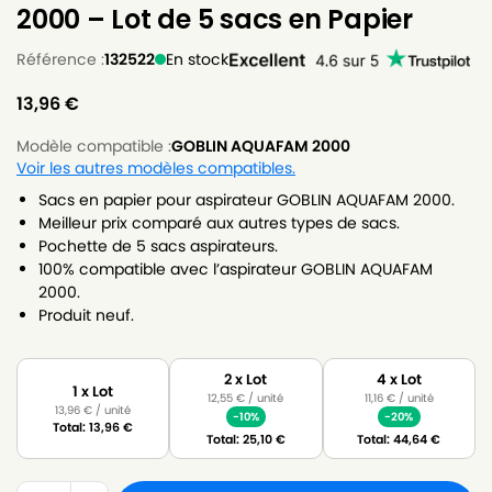
2000 – Lot de 5 sacs en Papier
Référence :
132522
En stock
13,96
€
Modèle compatible :
GOBLIN AQUAFAM 2000
Voir les autres modèles compatibles.
Sacs en papier pour aspirateur GOBLIN AQUAFAM 2000.
Meilleur prix comparé aux autres types de sacs.
Pochette de 5 sacs aspirateurs.
100% compatible avec l’aspirateur GOBLIN AQUAFAM
2000.
Produit neuf.
2 x Lot
4 x Lot
1 x Lot
12,55
€
/ unité
11,16
€
/ unité
13,96
€
/ unité
-10%
-20%
Total:
13,96
€
Total:
25,10
€
Total:
44,64
€