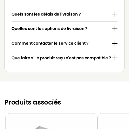
GOBLIN
GOBLIN 870/21
Quels sont les délais de livraison ?
GOBLIN
GOBLIN 8702
GOBLIN
GOBLIN 950.53
Quelles sont les options de livraison ?
GOBLIN
GOBLIN 950.55
Comment contacter le service client ?
GOBLIN
GOBLIN 9505
Que faire si le produit reçu n'est pas compatible ?
GOBLIN
GOBLIN AQUAFAM 2000
GOBLIN
GOBLIN AZ 90519
GOBLIN
GOBLIN AZ 9051914
GOBLIN
GOBLIN AZ 9171775
Produits associés
GOBLIN
GOBLIN AZ 917875
GOBLIN
GOBLIN BONUS
GOBLIN
GOBLIN BOXER