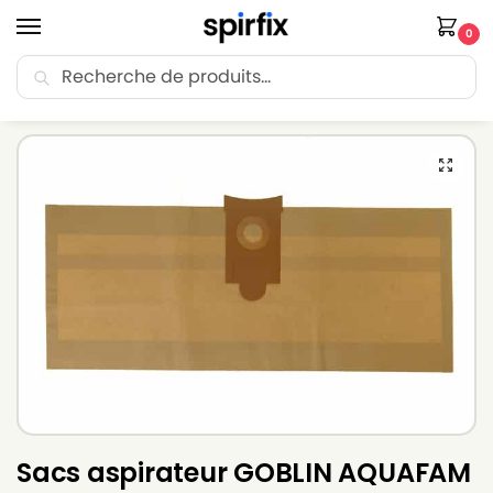
0
Recherche
🚚 Livraison Point Relais offerte dès 30€ d’achat.
Accueil
Sacs aspirateur
Sacs aspirateur GOBLIN
Sacs aspirateur GOBLIN AQUAFAM 2000 – Lot de 5 sacs en Papier
/
/
/
Sacs aspirateur GOBLIN AQUAFAM