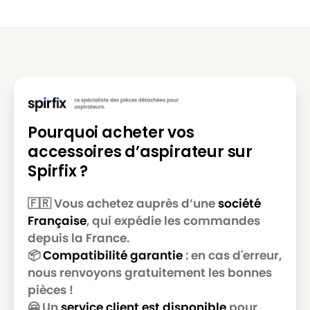
GOBLIN
GOBLIN MULTIPRO
GOBLIN
GOBLIN MULTIPRO 950
GOBLIN
GOBLIN MULTIPRO TRIONIC
GOBLIN
GOBLIN MULTISYSTEM 2000
Pourquoi acheter vos
GOBLIN
GOBLIN MULTISYSTEM 22
accessoires d’aspirateur sur
GOBLIN
GOBLIN OMEGA 100
Spirfix ?
GOBLIN
GOBLIN PLUS 1000
🇫🇷 Vous achetez auprès d’une
société
GOBLIN
GOBLIN PRO 2000
Française
, qui expédie les commandes
GOBLIN
GOBLIN PRO 70
depuis la France.
📦
Compatibilité garantie
: en cas d'erreur,
GOBLIN
GOBLIN SAFARI
nous renvoyons gratuitement les bonnes
pièces !
GOBLIN
GOBLIN SHOPVAC PLUS 1000
🤗 Un
service client est disponible
pour