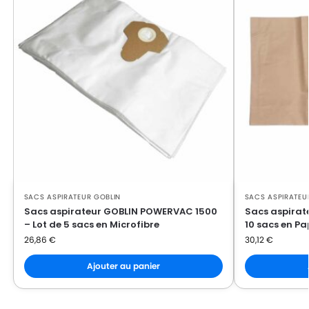
GOBLIN
GOBLIN BULLDOG
GOBLIN
GOBLIN CLASSIC
GOBLIN
GOBLIN DELTA ES
GOBLIN
GOBLIN EUROMAC V10
GOBLIN
GOBLIN EXXTRA 211
GOBLIN
GOBLIN HOBBY 11
GOBLIN
GOBLIN HOBBY 22
SACS ASPIRATEUR GOBLIN
SACS ASPIRATEU
GOBLIN
GOBLIN HOBBY 24
Sacs aspirateur GOBLIN POWERVAC 1500
Sacs aspirat
– Lot de 5 sacs en Microfibre
10 sacs en Pa
GOBLIN
GOBLIN INDUSTRIAL 2000
26,86
€
30,12
€
GOBLIN
GOBLIN INDUSTRIAL 22
Ajouter au panier
GOBLIN
GOBLIN INOX 20
GOBLIN
GOBLIN MAX 7