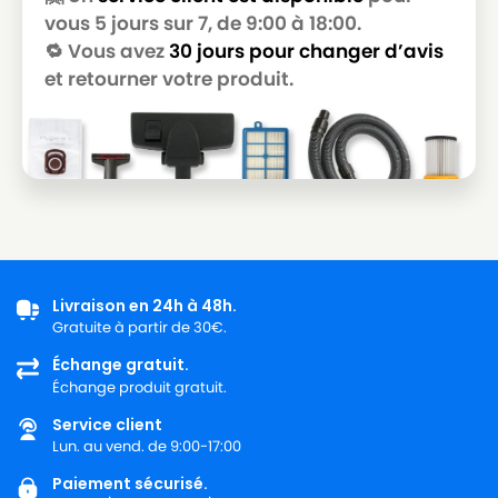
GOBLIN
GOBLIN SUPER 22
vous 5 jours sur 7, de 9:00 à 18:00.
🔁 Vous avez
30 jours pour changer d’avis
GOBLIN
GOBLIN SYNCHRO 22
et retourner votre produit.
GOBLIN
GOBLIN TYP 7402 B
Livraison en 24h à 48h.
Gratuite à partir de 30€.
Échange gratuit.
Échange produit gratuit.
Service client
Lun. au vend. de 9:00-17:00
Paiement sécurisé.