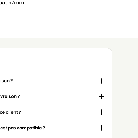
rou : 57mm
aison ?
ivraison ?
e client ?
n'est pas compatible ?