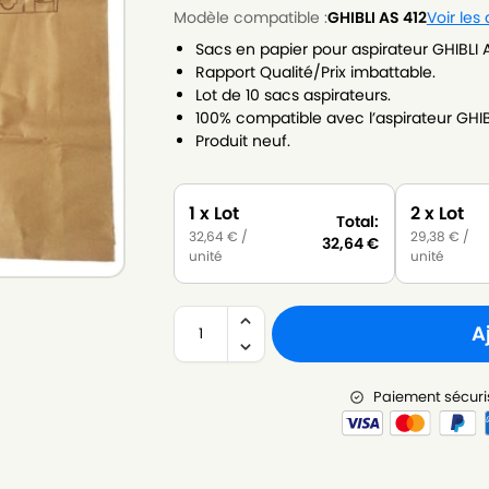
Modèle compatible :
GHIBLI AS 412
Voir les
Sacs en papier pour aspirateur GHIBLI A
Rapport Qualité/Prix imbattable.
Lot de 10 sacs aspirateurs.
100% compatible avec l’aspirateur GHIBL
Produit neuf.
1 x Lot
2 x Lot
Total:
32,64
€
/
29,38
€
/
32,64
€
unité
unité
A
Paiement sécuri