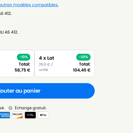
 autres modèles compatibles.
S 412.
I AS 412.
-10%
-20%
4 x Lot
Total:
Total:
26,11
€
/
unité
58,75
€
104,45
€
jouter au panier
sé.
Échange gratuit.