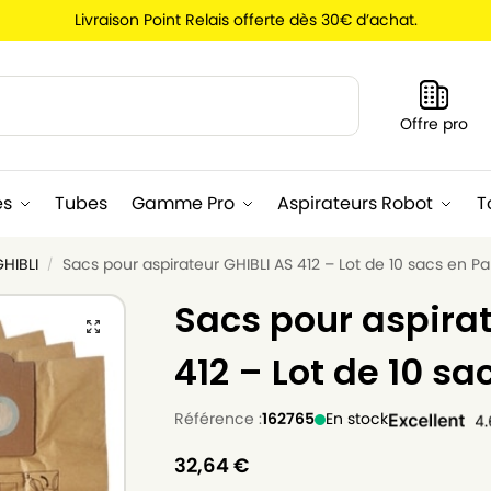
Livraison Point Relais offerte dès 30€ d’achat.
Recherche
Offre pro
es
Tubes
Gamme Pro
Aspirateurs Robot
T
GHIBLI
Sacs pour aspirateur GHIBLI AS 412 – Lot de 10 sacs en Pa
/
Sacs pour aspirat
412 – Lot de 10 sa
Référence :
162765
En stock
32,64
€