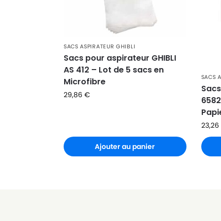
GHIBLI
GHIBLI WS 95
SACS ASPIRATEUR GHIBLI
Sacs pour aspirateur GHIBLI
AS 412 – Lot de 5 sacs en
SACS A
Microfibre
Sacs
29,86
€
6582
Papi
23,26
Ajouter au panier