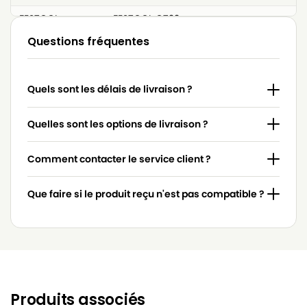
FESTOOL
FESTOOL CT22
Questions fréquentes
FESTOOL
FESTOOL CT33
FESTOOL
FESTOOL CTL 22 E
Quels sont les délais de livraison ?
FESTOOL
FESTOOL CTL 22 E AC
FESTOOL
FESTOOL CTL 33 E
Quelles sont les options de livraison ?
FESTOOL
FESTOOL CTL 33 LE
Comment contacter le service client ?
FESTOOL
FESTOOL CTL22
Que faire si le produit reçu n'est pas compatible ?
FESTOOL
FESTOOL CTL33
FESTOOL
FESTOOL CTM 22 E
FESTOOL
FESTOOL CTM 33 E
FESTOOL
FESTOOL CTM 33 LE
Produits associés
FESTOOL
FESTOOL CTM22