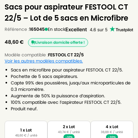
Sacs pour aspirateur FESTOOL CT
22/5 – Lot de 5 sacs en Microfibre
Référence :
165045
En stock
48,60
€
Livraison domicile offerte !
Modèle compatible :
FESTOOL CT 22/5
Voir les autres modèles compatibles.
Sacs en microfibre pour aspirateur FESTOOL CT 22/5.
Pochette de 5 sacs aspirateurs.
Capte 99% des poussières, jusqu’aux microparticules de
0.3 micromètre.
Augmente de 50% la puissance d’aspiration.
100% compatible avec l’aspirateur FESTOOL CT 22/5.
Produit neuf.
2 x Lot
4 x Lot
1 x Lot
43,74
€
/ unité
38,88
€
/ unité
48,60
€
/ unité
-10%
-20%