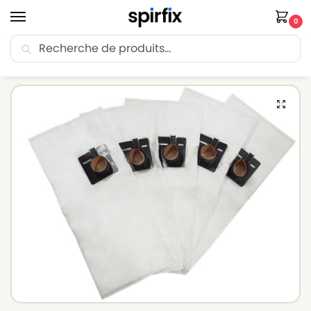
0
Recherche
🚚 Livraison Point Relais offerte dès 30€ d’achat.
Accueil
Sacs aspirateur
Sacs aspirateur FESTOOL
Sacs pour aspirateur FESTOOL CT 22/5 – Lot de 5 sacs en Microfibre
/
/
/