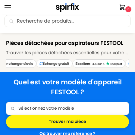
0
Recherche
🚚 Livraison Point Relais offerte dès 30€ d’achat.
Accueil
Marques
FESTOOL
/
/
Pièces détachées pour aspirateurs FESTOOL
Trouvez les pièces détachées essentielles pour votre aspirateur FESTOOL sur Spirfix. Explorez notre sélection de sacs, filtres, brosses et accessoires pour maintenir votre aspirateur FESTOOL en parfait état de fonctionnement. Réparez et entretenez votre appareil avec nos pièces détachées de qualité supérieure, garantissant des performances de nettoyage optimales.
ur changer d'avis
Échange gratuit
Livra
Quel est votre modèle d'appareil
FESTOOL ?
Trouver ma pièce
Où trouver ma référence ?