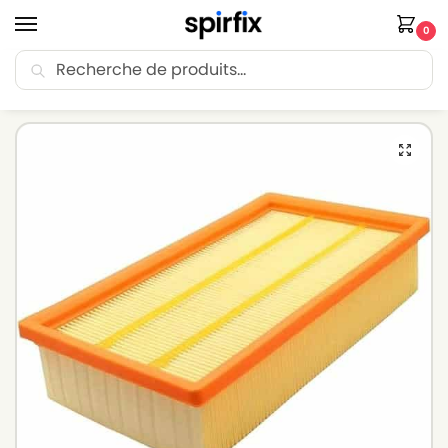
0
Recherche
🚚 Livraison Point Relais offerte dès 30€ d’achat.
Accueil
Filtre aspirateur
Filtre aspirateur FESTOOL
Filtre aspirateur FESTOOL CT 33
/
/
/