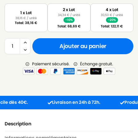
2 x Lot
4 x Lot
1 x Lot
34,34
€
/ unité
30,53
€
/ unité
38,16
€
/ unité
-10%
-20%
Total:
38,16
€
Total:
68,69
€
Total:
122,11
€
Ajouter au panier
Paiement sécurisé.
Échange gratuit.
 dès 40€.
Livraison en 24h à 72h.
Produit reç
Description
Informations complémentaires