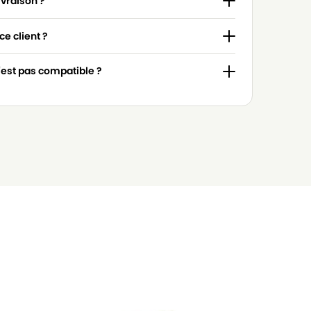
ivraison ?
e client ?
n'est pas compatible ?