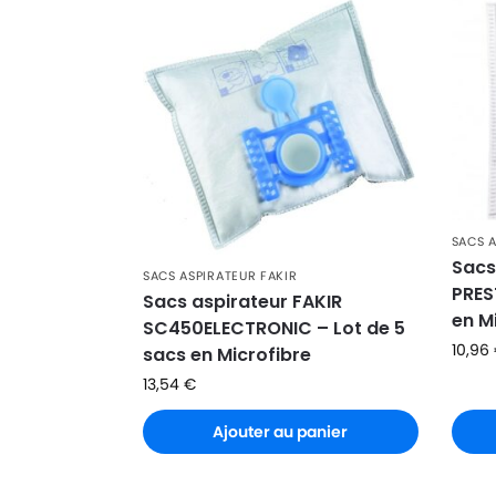
SACS A
Sacs
SACS ASPIRATEUR FAKIR
PRES
Sacs aspirateur FAKIR
en M
SC450ELECTRONIC – Lot de 5
10,96
sacs en Microfibre
13,54
€
Ajouter au panier