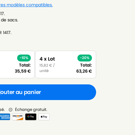
tres modèles compatibles.
17.
 de sacs.
 1417.
-10%
-20%
4 x Lot
Total:
Total:
15,82
€
/
unité
35,59
€
63,26
€
jouter au panier
sé.
Échange gratuit.