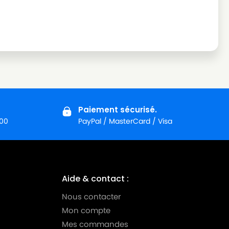
Paiement sécurisé.
:00
PayPal / MasterCard / Visa
Aide & contact :
Nous contacter
Mon compte
Mes commandes