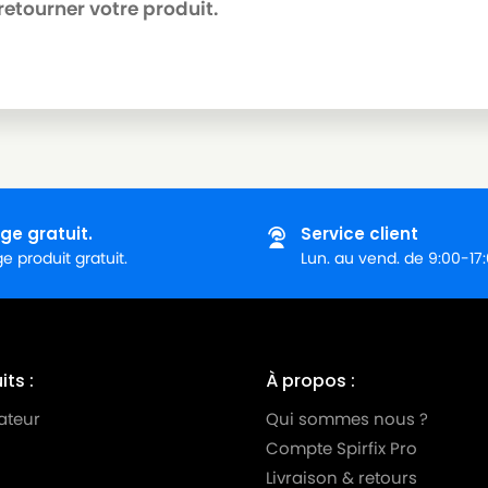
retourner votre produit.
ge gratuit.
Service client
 produit gratuit.
Lun. au vend. de 9:00-17
ts :
À propos :
ateur
Qui sommes nous ?
Compte Spirfix Pro
Livraison & retours