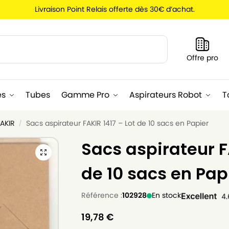
Livraison Point Relais offerte dès 30€ d’achat.
Recherche
Offre pro
es
Tubes
Gamme Pro
Aspirateurs Robot
T
FAKIR
Sacs aspirateur FAKIR 1417 – Lot de 10 sacs en Papier
/
Sacs aspirateur FA
de 10 sacs en Pap
Référence :
102928
En stock
19,78
€