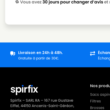
🔁 Vous avez
30 jours pour changer d’avis
et 
Livraison en 24h à 48h.
Échan
Gratuite à partir de 30€.
Échange
Nos produi
Sacs aspir
Spirfix – SARL RA – 167 rue Gustave
Filtres
Eiffel, 44150 Ancenis-Saint-Géréon,
Brosses