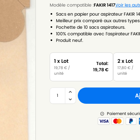
Modèle compatible :
FAKIR 1417
Voir les au
Sacs en papier pour aspirateur FAKIR 14
Meilleur prix comparé aux autres types
Pochette de 10 sacs aspirateurs.
100% compatible avec l’aspirateur FAKIR
Produit neuf.
1 x Lot
2 x Lot
Total:
19,78
€
/
17,80
€
/
19,78
€
unité
unité
A
Paiement sécuri