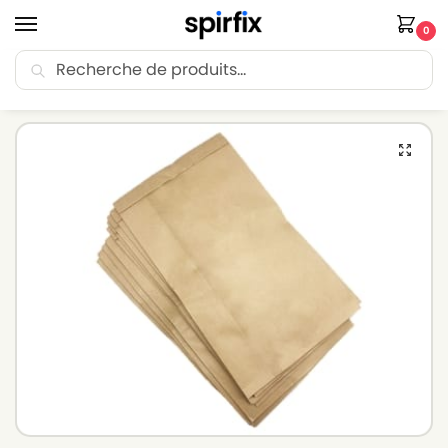
0
Recherche
🚚 Livraison Point Relais offerte dès 30€ d’achat.
Accueil
Sacs aspirateur
Sacs aspirateur DIMEX
Sacs aspirateur DIMEX C55 – Lot de 10 sacs en Papier
/
/
/