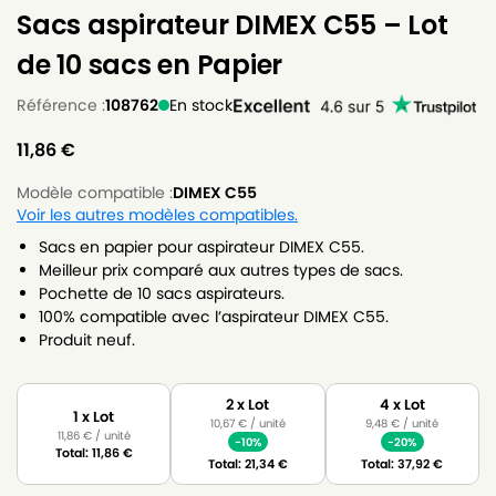
Sacs aspirateur DIMEX C55 – Lot
de 10 sacs en Papier
Référence :
108762
En stock
11,86
€
Modèle compatible :
DIMEX C55
Voir les autres modèles compatibles.
Sacs en papier pour aspirateur DIMEX C55.
Meilleur prix comparé aux autres types de sacs.
Pochette de 10 sacs aspirateurs.
100% compatible avec l’aspirateur DIMEX C55.
Produit neuf.
2 x Lot
4 x Lot
1 x Lot
10,67
€
/ unité
9,48
€
/ unité
11,86
€
/ unité
-10%
-20%
Total:
11,86
€
Total:
21,34
€
Total:
37,92
€