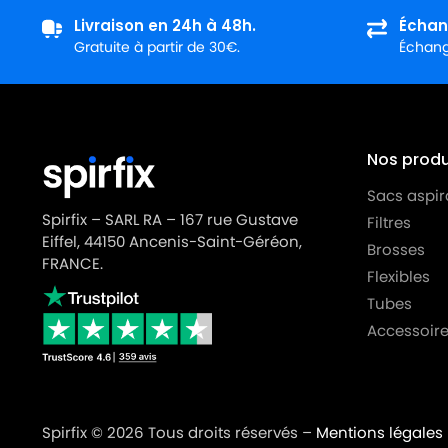
Livraison en 24h à 48h.
Échan
Gratuite à partir de 30€.
Échange
Nos produi
Sacs aspir
Spirfix – SARL RA – 167 rue Gustave
Filtres
Eiffel, 44150 Ancenis-Saint-Géréon,
Brosses
FRANCE.
Flexibles
Tubes
Accessoire
Spirfix © 2026 Tous droits réservés –
Mentions légales