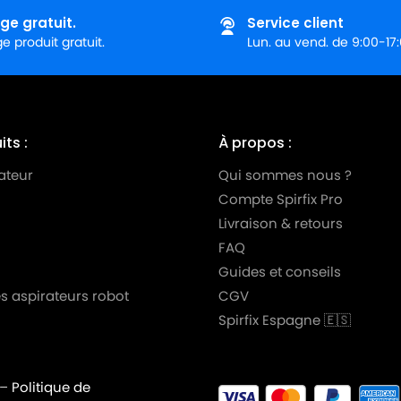
ge gratuit.
Service client
 produit gratuit.
Lun. au vend. de 9:00-17
ts :
À propos :
ateur
Qui sommes nous ?
Compte Spirfix Pro
Livraison & retours
FAQ
Guides et conseils
s aspirateurs robot
CGV
Spirfix Espagne 🇪🇸
–
Politique de