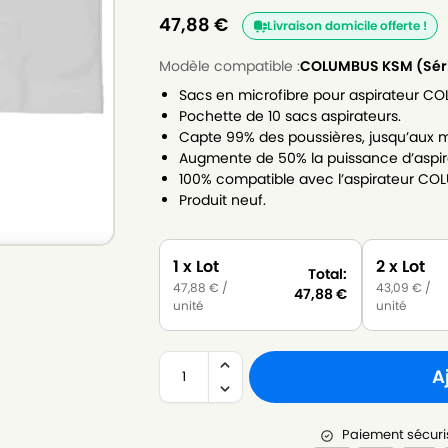
47,88
€
Livraison domicile offerte !
Modèle compatible :
COLUMBUS KSM (Sér
Sacs en microfibre pour aspirateur CO
Pochette de 10 sacs aspirateurs.
Capte 99% des poussières, jusqu’aux m
Augmente de 50% la puissance d’aspir
100% compatible avec l’aspirateur COL
Produit neuf.
1 x Lot
2 x Lot
Total:
47,88
€
/
43,09
€
/
47,88
€
unité
unité
A
Paiement sécuri