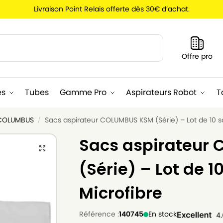
Livraison Point Relais offerte dès 30€ d’achat.
Recherche
Offre pro
es
Tubes
Gamme Pro
Aspirateurs Robot
T
 COLUMBUS
Sacs aspirateur COLUMBUS KSM (Série) – Lot de 10 s
/
Sacs aspirateur
(Série) – Lot de 1
Microfibre
Référence :
140745
En stock