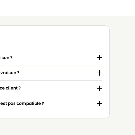
aison ?
ivraison ?
e client ?
n'est pas compatible ?