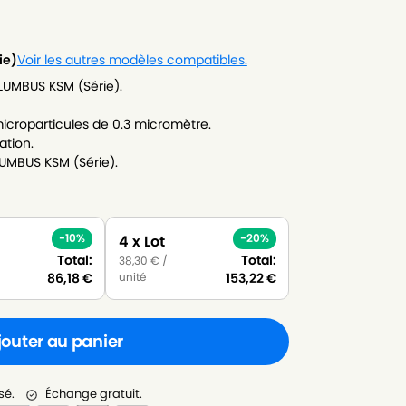
ie)
Voir les autres modèles compatibles.
LUMBUS KSM (Série).
icroparticules de 0.3 micromètre.
ation.
UMBUS KSM (Série).
-10%
-20%
4 x Lot
Total:
Total:
38,30
€
/
unité
86,18
€
153,22
€
jouter au panier
sé.
Échange gratuit.