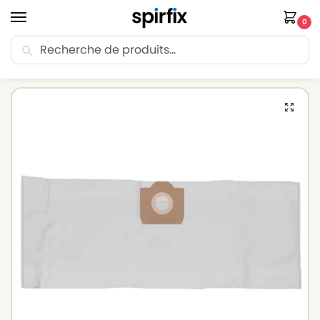
0
Recherche
🚚 Livraison Point Relais offerte dès 30€ d’achat.
Accueil
Sacs aspirateur
Sacs aspirateur COLUMBUS
Sacs aspirateur COLUMBUS KSM 159 – Lot de 10 sacs en Microfibre
/
/
/