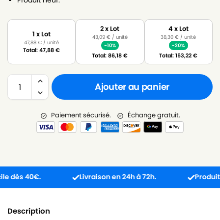
2 x Lot
4 x Lot
1 x Lot
43,09
€
/ unité
38,30
€
/ unité
47,88
€
/ unité
-10%
-20%
Total:
47,88
€
Total:
86,18
€
Total:
153,22
€
Ajouter au panier
Paiement sécurisé.
Échange gratuit.
dès 40€.
Livraison en 24h à 72h.
Produit reçu
Description