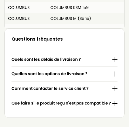
COLUMBUS
COLUMBUS KSM 159
COLUMBUS
COLUMBUS M (Série)
COLUMBUS
COLUMBUS M 157
Questions fréquentes
COLUMBUS
COLUMBUS M 158
COLUMBUS
COLUMBUS M 159
Quels sont les délais de livraison ?
COLUMBUS
COLUMBUS P/S
COLUMBUS
COLUMBUS ST 1000
Quelles sont les options de livraison ?
COLUMBUS
COLUMBUS SW 20
Comment contacter le service client ?
COLUMBUS
COLUMBUS SW 2000
Que faire si le produit reçu n'est pas compatible ?
COLUMBUS
COLUMBUS SW 3000
COLUMBUS
COLUMBUS SW 50
COLUMBUS
COLUMBUS SW 52