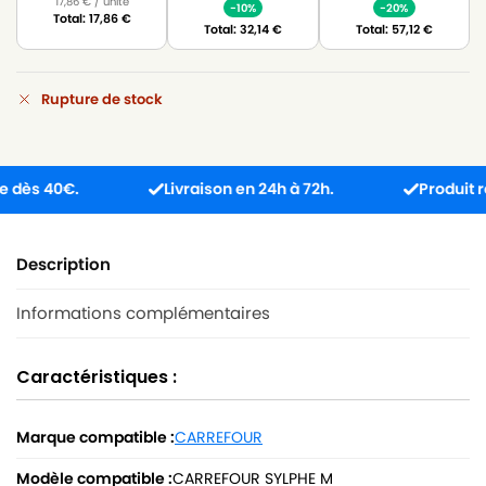
17,86
€
/ unité
-10%
-20%
Total:
17,86
€
Total:
32,14
€
Total:
57,12
€
Rupture de stock
 40€.
Livraison en 24h à 72h.
Produit reçu in
Description
Informations complémentaires
Caractéristiques :
Marque compatible :
CARREFOUR
Modèle compatible :
CARREFOUR SYLPHE M