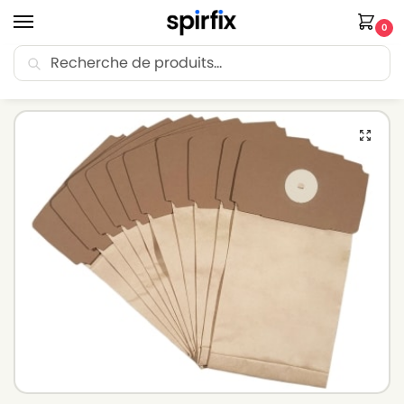
0
Recherche
🚚 Livraison Point Relais offerte dès 30€ d’achat.
Accueil
Sacs aspirateur
Sacs aspirateur CARREFOUR
Sacs aspirateur CARREFOUR SYLPHE M – Lot de 10 sacs en Papier
/
/
/