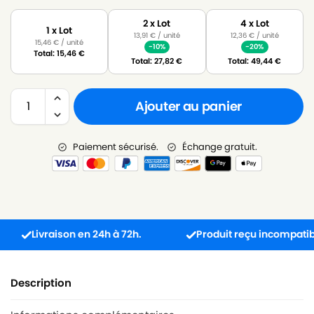
2 x Lot
4 x Lot
1 x Lot
13,91
€
/ unité
12,36
€
/ unité
15,46
€
/ unité
-10%
-20%
Total:
15,46
€
Total:
27,82
€
Total:
49,44
€
Ajouter au panier
Paiement sécurisé.
Échange gratuit.
Livraison en 24h à 72h.
Produit reçu incompatible ? L
Description