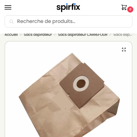
0
Recherche
🚚 Livraison Point Relais offerte dès 30€ d’achat.
Accueil
Sacs aspirateur
Sacs aspirateur CARREFOUR
Sacs aspirateur CARREFOUR 146 – Lot de 10 sacs en Papier
/
/
/