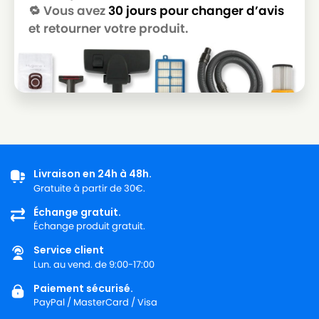
🔁 Vous avez
30 jours pour changer d’avis
et retourner votre produit.
Livraison en 24h à 48h.
Gratuite à partir de 30€.
Échange gratuit.
Échange produit gratuit.
Service client
Lun. au vend. de 9:00-17:00
Paiement sécurisé.
PayPal / MasterCard / Visa