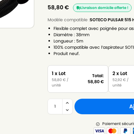
58,80
€
Livraison domicile offerte !
Modèle compatible :
SOTECO PULSAR 515 
Flexible complet avec poignée pour as
Diamètre : 38mm
Longueur : 5m
100% compatible avec l’aspirateur SOT
Produit neuf.
1 x Lot
2 x Lot
Total:
58,80
€
/
52,92
€
/
58,80
€
unité
unité
A
Paiement sécuri