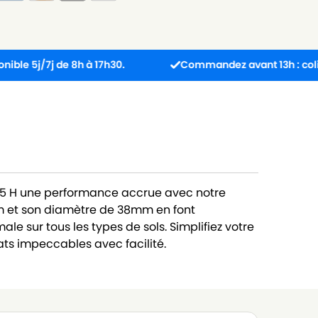
7j de 8h à 17h30.
Commandez avant 13h : colis expédi
515 H une performance accrue avec notre
5m et son diamètre de 38mm en font
ale sur tous les types de sols. Simplifiez votre
ats impeccables avec facilité.