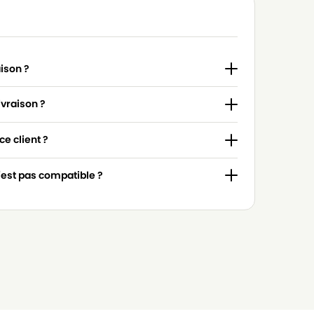
aison ?
ivraison ?
e client ?
n'est pas compatible ?