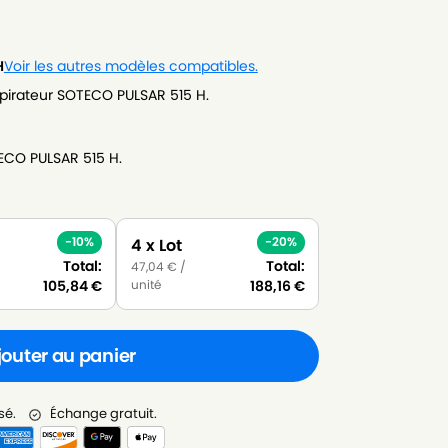
H
Voir les autres modèles compatibles.
pirateur SOTECO PULSAR 515 H.
ECO PULSAR 515 H.
-10%
-20%
4 x Lot
Total:
Total:
47,04
€
/
unité
105,84
€
188,16
€
jouter au panier
sé.
Échange gratuit.