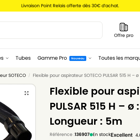
Livraison Point Relais offerte dès 30€ d’achat.
Recherche
Offre pro
es
Tubes
Gamme Pro
Toutes les marq
Nouveau
ateur SOTECO
Flexible pour aspirateur SOTECO PULSAR 515 H – 
/
Flexible pour asp
PULSAR 515 H – ø
Longueur : 5m
Référence :
136907
En stock