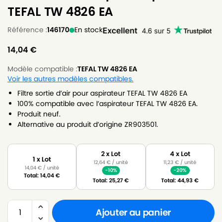
TEFAL TW 4826 EA
Référence :
146170
En stock
14,04
€
Modèle compatible :
TEFAL TW 4826 EA
Voir les autres modèles compatibles.
Filtre sortie d’air pour aspirateur TEFAL TW 4826 EA
100% compatible avec l’aspirateur TEFAL TW 4826 EA.
Produit neuf.
Alternative au produit d’origine ZR903501.
2 x Lot
4 x Lot
1 x Lot
12,64
€
/ unité
11,23
€
/ unité
14,04
€
/ unité
-10%
-20%
Total:
14,04
€
Total:
25,27
€
Total:
44,93
€
Ajouter au panier