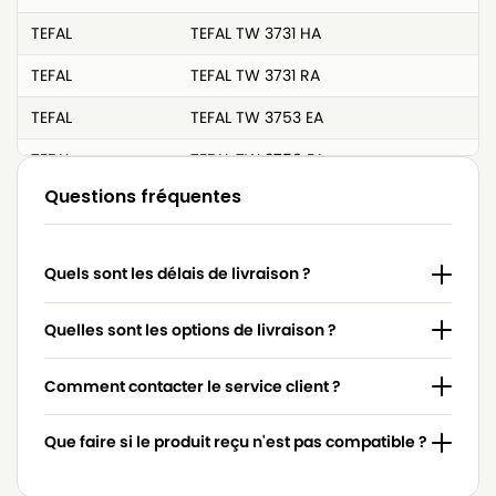
TEFAL
TEFAL TW 3731 HA
TEFAL
TEFAL TW 3731 RA
TEFAL
TEFAL TW 3753 EA
TEFAL
TEFAL TW 3759 EA
Questions fréquentes
TEFAL
TEFAL TW 3778 GA
TEFAL
TEFAL TW 3786 HA
Quels sont les délais de livraison ?
TEFAL
TEFAL TW 3786 RA
TEFAL
TEFAL TW 3796 EA
Quelles sont les options de livraison ?
TEFAL
TEFAL TW 3798 EA
Comment contacter le service client ?
TEFAL
TEFAL TW 3907 EA
Que faire si le produit reçu n'est pas compatible ?
TEFAL
TEFAL TW 3927 EA
TEFAL
TEFAL TW 3931 EA