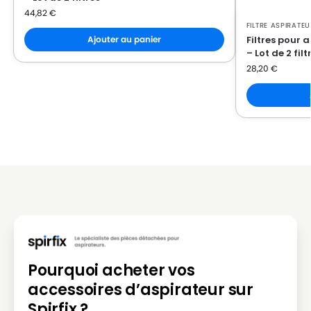
TEFAL
TEFAL TW 4871 EA
44,82
€
FILTRE ASPIRATEU
TEFAL
TEFAL TW 4871 HA
Filtres pour 
Ajouter au panier
– Lot de 2 filt
TEFAL
TEFAL TW 4873 EA
28,20
€
TEFAL
TEFAL TW 4881 EA
TEFAL
TEFAL TW 4886 EA
Pourquoi acheter vos
accessoires d’aspirateur sur
Spirfix ?