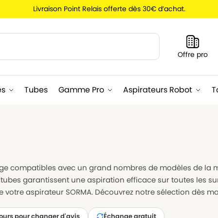
Livraison Point Relais offerte dès 30€ d’achat.
Recherche
Offre pro
es
Tubes
Gamme Pro
Aspirateurs Robot
T
ge compatibles avec un grand nombres de modèles de la 
ubes garantissent une aspiration efficace sur toutes les sur
de votre aspirateur SORMA. Découvrez notre sélection dès ma
jours pour changer d'avis
Échange gratuit