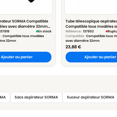
irateur SORMA Compatible
Tube télescopique aspirat
èles avec diamètre 32mm
Compatible tous modèles 
que - ø 32mm Longueur
137818
En stock
diamètre 32mm en Acier ch
Référence :
137852
Ruptu
 :
Compatible tous modèles
Compatible :
Compatible tous m
32mm Longueur 60cm à 10
ètre 32mm
avec diamètre 32mm
23,88
€
Ajouter au panier
Ajouter au panier
RMA
Sacs aspirateur SORMA
Suceur aspirateur SORMA