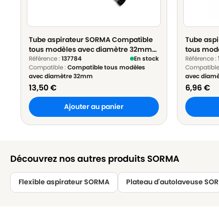
Tube aspirateur SORMA Compatible
Tube asp
tous modèles avec diamètre 32mm
tous mod
en Acier chromé - ø 32mm Longueur
Référence :
137784
En stock
en Plasti
Référence :
Compatible :
Compatible tous modèles
Compatible
50cm
50cm
avec diamètre 32mm
avec diam
13,50
€
6,96
€
Ajouter au panier
Découvrez nos autres produits SORMA
Flexible aspirateur SORMA
Plateau d'autolaveuse SO