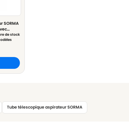
eur SORMA
avec
romé - ø
re de stock
odèles
0cm
Tube télescopique aspirateur SORMA