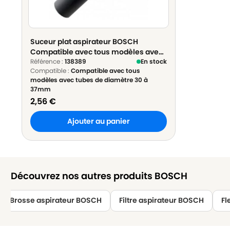
Suceur plat aspirateur BOSCH
Compatible avec tous modèles avec
tubes de diamètre 30 à 37mm -
Référence :
138389
En stock
Compatible :
Compatible avec tous
Diamètre 35mm
modèles avec tubes de diamètre 30 à
37mm
2,56
€
Ajouter au panier
Découvrez nos autres produits BOSCH
Brosse aspirateur BOSCH
Filtre aspirateur BOSCH
Fl