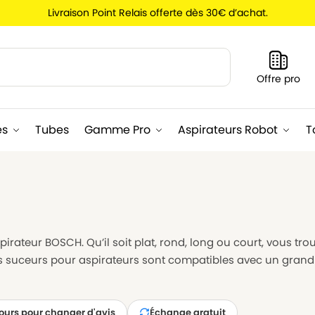
Livraison Point Relais offerte dès 30€ d’achat.
Recherche
Offre pro
es
Tubes
Gamme Pro
Aspirateurs Robot
T
rateur BOSCH. Qu’il soit plat, rond, long ou court, vous tr
os suceurs pour aspirateurs sont compatibles avec un gra
jours pour changer d'avis
Échange gratuit