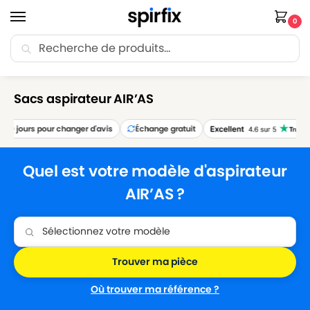
0
Recherche
🚚 Livraison Point Relais offerte dès 30€ d’achat.
Accueil
Sacs aspirateur
Sacs aspirateur AIR’AS
/
/
Sacs aspirateur AIR’AS
30 jours pour changer d'avis
Échange gratuit
Quel est votre modèle d'aspirateur
AIR’AS ?
Trouver ma pièce
Où trouver ma référence ?