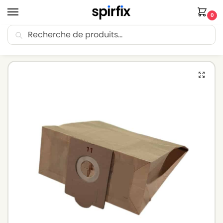
0
Recherche
🚚 Livraison Point Relais offerte dès 30€ d’achat.
Accueil
Sacs aspirateur
Sacs aspirateur WIRBEL
Sacs aspirateur WIRBEL 913 – Lot de 10 sacs en Papier
/
/
/