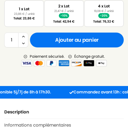
2 x Lot
4 x Lot
1 x Lot
21,47
€
/ unité
19,08
€
/ unité
23,86
€
/ unité
-10%
-20%
Total:
23,86
€
Total:
42,94
€
Total:
76,32
€
Ajouter au panier
Paiement sécurisé.
Échange gratuit.
e 5j/7j de 8h à 17h30.
Commandez avant 13h : colis e
Description
Informations complémentaires