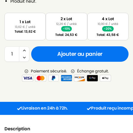
Produit neuf.
2 x Lot
4 x Lot
1 x Lot
12,26
€
/ unité
10,90
€
/ unité
13,62
€
/ unité
-10%
-20%
Total:
13,62
€
Total:
24,53
€
Total:
43,58
€
Ajouter au panier
Paiement sécurisé.
Échange gratuit.
Livraison en 24h à 72h.
Produit reçu incompatible
Description