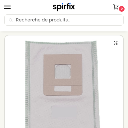
0
Recherche
🚚 Livraison Point Relais offerte dès 30€ d’achat.
Accueil
Sacs aspirateur
Sacs aspirateur VOLTA
Sacs aspirateur VOLTA P4 – Lot de 5 sacs en Microfibre
/
/
/