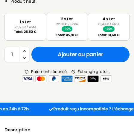
Produit neuf.
2 x Lot
4 x Lot
1 x Lot
22,96
€
/ unité
20,40
€
/ unité
25,50
€
/ unité
-10%
-20%
Total:
25,50
€
Total:
45,91
€
Total:
81,60
€
Ajouter au panier
Paiement sécurisé.
Échange gratuit.
24h à 72h.
Produit reçu incompatible ? L’échange est g
Description