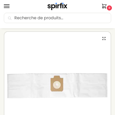
0
Recherche
🚚 Livraison Point Relais offerte dès 30€ d’achat.
Accueil
Sacs aspirateur
Sacs aspirateur VOLTA
Sacs aspirateur VOLTA DP 9000 – Lot de 5 sacs en Microfibre
/
/
/