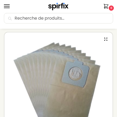
0
Recherche
🚚 Livraison Point Relais offerte dès 30€ d’achat.
Accueil
Sacs aspirateur
Sacs aspirateur UPO
Sacs aspirateur UPO 1400 – Lot de 10 sacs en Papier
/
/
/