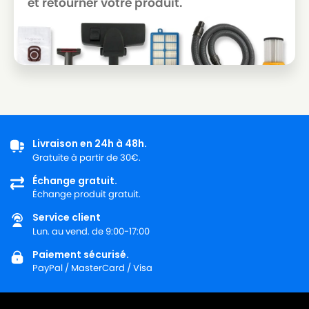
et retourner votre produit.
Livraison en 24h à 48h.
Gratuite à partir de 30€.
Échange gratuit.
Échange produit gratuit.
Service client
Lun. au vend. de 9:00-17:00
Paiement sécurisé.
PayPal / MasterCard / Visa