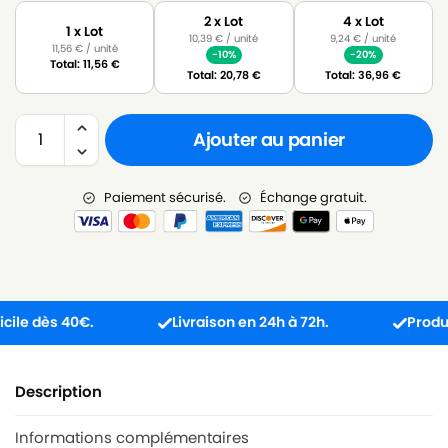
2 x Lot
4 x Lot
1 x Lot
10,39
€
/ unité
9,24
€
/ unité
11,56
€
/ unité
-10%
-20%
Total:
11,56
€
Total:
20,78
€
Total:
36,96
€
Ajouter au panier
Paiement sécurisé.
Échange gratuit.
e dès 40€.
Livraison en 24h à 72h.
Produit re
Description
Informations complémentaires