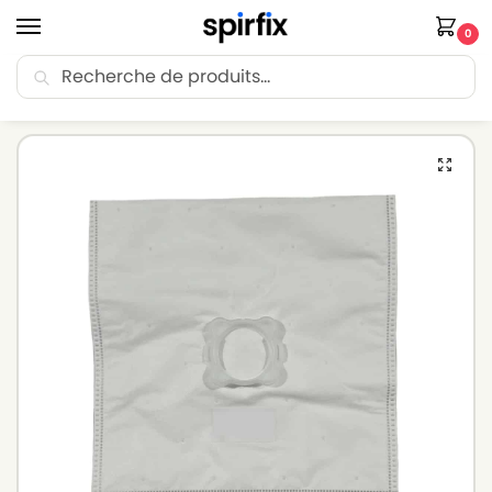
0
Recherche
🚚 Livraison Point Relais offerte dès 30€ d’achat.
Accueil
Sacs aspirateur
Sacs aspirateur UNIVERSEL
Sacs aspirateur UNIVERSEL Wonderbag (Equivalent) – Lot de 5 sacs en Microfibre
/
/
/