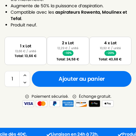
Augmente de 50% la puissance d’aspiration.
Compatible avec les
aspirateurs Rowenta, Moulinex et
Tefal
.
Produit neuf.
2 x Lot
4 x Lot
1 x Lot
12,29
€
/ unité
10,92
€
/ unité
13,66
€
/ unité
-10%
-20%
Total:
13,66
€
Total:
24,58
€
Total:
43,68
€
Ajouter au panier
Paiement sécurisé.
Échange gratuit.
 dès 40€.
Livraison en 24h à 72h.
Produit reç