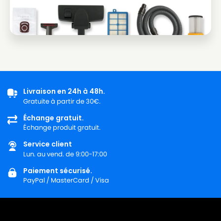
Livraison en 24h à 48h.
Gratuite à partir de 30€.
Échange gratuit.
Échange produit gratuit.
Service client
Lun. au vend. de 9:00-17:00
Paiement sécurisé.
PayPal / MasterCard / Visa