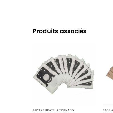
TORNADO
TORNADO CALYPSO (SERIE)
TORNADO
TORNADO CALYPSO 6530N
TORNADO
TORNADO EASY GO
TORNADO
TORNADO EASY GO TOEG41IW
Produits associés
TORNADO
TORNADO EASY GO TOEG41OR
TORNADO
TORNADO ELEGANCE
TORNADO
TORNADO EQUIPT
TORNADO
TORNADO EQUIPT TOEQ15
TORNADO
TORNADO ESSENSIO
TORNADO
TORNADO ESSENSIO 1800W
TORNADO
TORNADO ESSENSIO 1900W
TORNADO
TORNADO ESSENSIO 2000W
SACS 
SACS ASPIRATEUR TORNADO