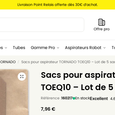
Livraison Point Relais offerte dès 30€ d’achat.
Recherche
Offre pro
es
Tubes
Gamme Pro
Aspirateurs Robot
T
 TORNADO
Sacs pour aspirateur TORNADO TOEQ10 – Lot de 5 sa
/
Sacs pour aspir
TOEQ10 – Lot de 5
Référence :
160217
En stock
7,96
€