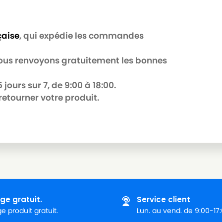
çaise
, qui expédie les commandes
 nous renvoyons gratuitement les bonnes
IDO)
004) (SUPER PRO)
jours sur 7, de 9:00 à 18:00.
retourner votre produit.
IDO)
SENCIO)
ge gratuit.
Service client
 produit gratuit.
Lun. au vend. de 9:00-17