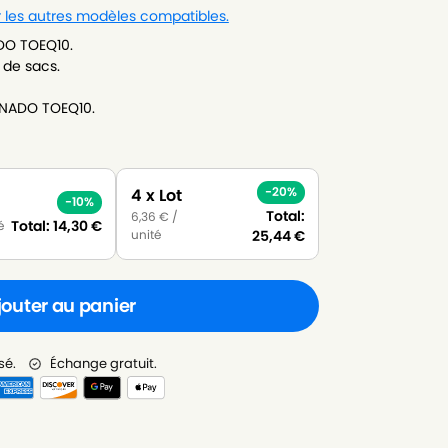
r les autres modèles compatibles.
DO TOEQ10.
 de sacs.
RNADO TOEQ10.
-20%
4 x Lot
-10%
Total:
6,36
€
/
Total:
14,30
€
é
unité
25,44
€
jouter au panier
sé.
Échange gratuit.