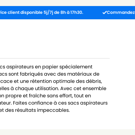
isponible 5j/7j de 8h à 17h30.
Commandez avant 13h : 
acs aspirateurs en papier spécialement
cs sont fabriqués avec des matériaux de
ficace et une rétention optimale des débris,
lles à chaque utilisation. Avec cet ensemble
 propre et fraîche sans effort, tout en
teur. Faites confiance à ces sacs aspirateurs
t des résultats impeccables.