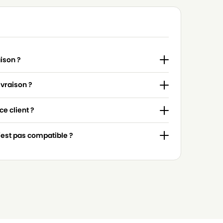
aison ?
ivraison ?
e client ?
n'est pas compatible ?