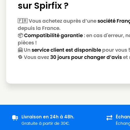
sur Spirfix ?
TORNADO
TORNADO POWERFORCE
TORNADO
TORNADO POWERFORCE TOPF61RR
🇫🇷 Vous achetez auprès d’une
société Fran
TORNADO
TORNADO SUPER PRO (SERIE)
depuis la France.
📦
Compatibilité garantie
: en cas d'erreur,
TORNADO
TORNADO TO 1500 à TO 1600 (BOL
pièces !
TORNADO
TORNADO TO 30 ( SORTIE APRES 2
🤗 Un
service client est disponible
pour vous 5 
🔁 Vous avez
30 jours pour changer d’avis
et 
TORNADO
TORNADO TO4500 à TO4559 (BOL
TORNADO
TORNADO TO4605 à TO4625N (ES
TORNADO
TORNADO TO50 (SUPER PRO)
TORNADO
TORNADO TO5410
TORNADO
TORNADO TO5415
TORNADO
TORNADO TO5430
Livraison en 24h à 48h.
Échan
Gratuite à partir de 30€.
Échange
TORNADO
TORNADO TO5435