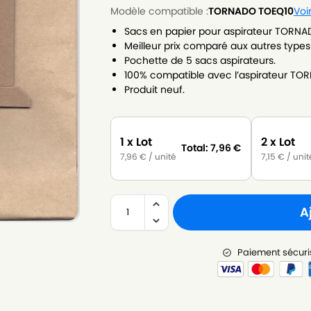
Modèle compatible :
TORNADO TOEQ10
Voi
Sacs en papier pour aspirateur TORNA
Meilleur prix comparé aux autres types
Pochette de 5 sacs aspirateurs.
100% compatible avec l’aspirateur TO
Produit neuf.
1 x Lot
2 x Lot
Total:
7,96
€
7,96
€
/ unité
7,15
€
/ unit
A
Paiement sécuri