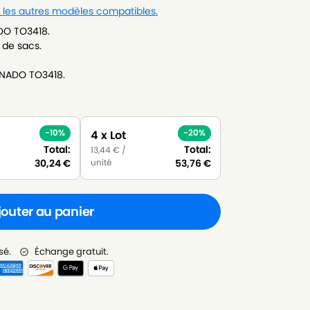
r les autres modèles compatibles.
DO TO3418.
 de sacs.
RNADO TO3418.
-10%
-20%
4 x Lot
Total:
Total:
13,44
€
/
unité
30,24
€
53,76
€
jouter au panier
sé.
Échange gratuit.