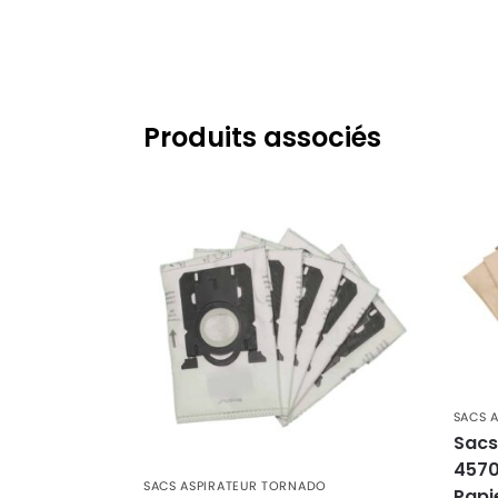
TORNADO
TORNADO ROLFY T0 1055 à TO
TORNADO
TORNADO TO 1005
TORNADO
TORNADO TO 3400 à TO 349
TORNADO
TORNADO TO 6140 à TO 6162
Produits associés
TORNADO
TORNADO TO3416
TORNADO
TORNADO TO3418
SACS 
Sacs
4570
SACS ASPIRATEUR TORNADO
Papi