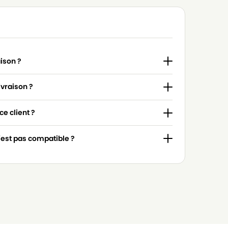
aison ?
ivraison ?
e client ?
n'est pas compatible ?