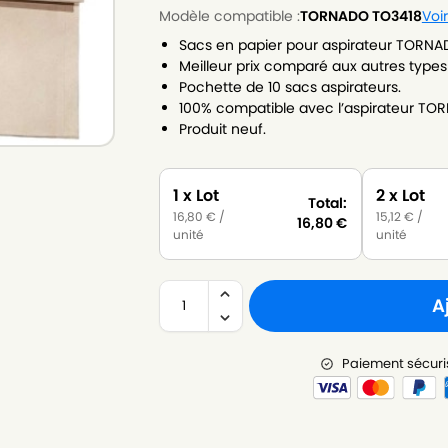
Modèle compatible :
TORNADO TO3418
Voi
Sacs en papier pour aspirateur TORNA
Meilleur prix comparé aux autres types
Pochette de 10 sacs aspirateurs.
100% compatible avec l’aspirateur TO
Produit neuf.
1 x Lot
2 x Lot
Total:
16,80
€
/
15,12
€
/
16,80
€
unité
unité
A
Paiement sécuri