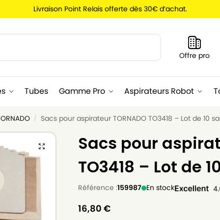
Livraison Point Relais offerte dès 30€ d’achat.
Recherche
Offre pro
es
Tubes
Gamme Pro
Aspirateurs Robot
T
 TORNADO
Sacs pour aspirateur TORNADO TO3418 – Lot de 10 sa
/
Sacs pour aspir
TO3418 – Lot de 1
Référence :
159987
En stock
16,80
€