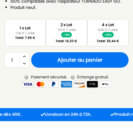
100% compatible avec l’aspirateur TORNADO EASY GO.
Produit neuf.
2 x Lot
4 x Lot
1 x Lot
7,15
€
/ unité
6,36
€
/ unité
7,96
€
/ unité
-10%
-20%
Total:
7,96
€
Total:
14,30
€
Total:
25,44
€
Ajouter au panier
Paiement sécurisé.
Échange gratuit.
 40€.
Livraison en 24h à 72h.
Produit reçu in