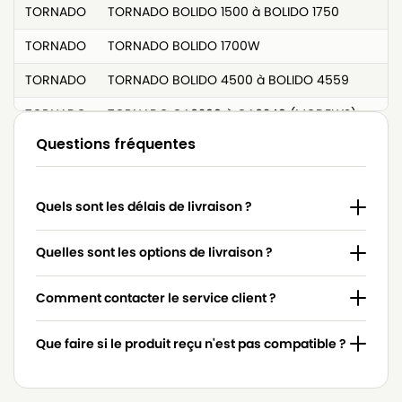
TORNADO
TORNADO BOLIDO 1500 à BOLIDO 1750
TORNADO
TORNADO BOLIDO 1700W
TORNADO
TORNADO BOLIDO 4500 à BOLIDO 4559
TORNADO
TORNADO CA6200 à CA6240 (MODELYS)
Questions fréquentes
TORNADO
TORNADO CALYPSO (SERIE)
TORNADO
TORNADO CALYPSO 6530N
Quels sont les délais de livraison ?
TORNADO
TORNADO EASY GO
TORNADO
TORNADO EASY GO TOEG41IW
Quelles sont les options de livraison ?
TORNADO
TORNADO EASY GO TOEG41OR
Comment contacter le service client ?
TORNADO
TORNADO ELEGANCE
Que faire si le produit reçu n'est pas compatible ?
TORNADO
TORNADO EQUIPT
TORNADO
TORNADO EQUIPT TOEQ15