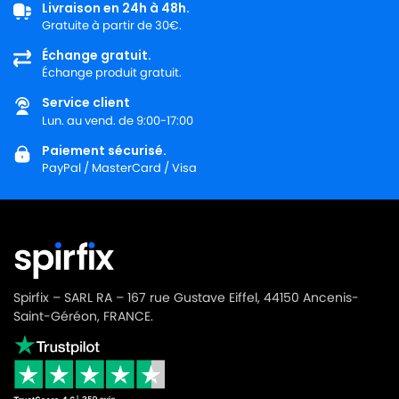
Livraison en 24h à 48h.
TORNADO
TORNADO TO6630
Gratuite à partir de 30€.
Échange gratuit.
TORNADO
TORNADO TO6810
Échange produit gratuit.
TORNADO
TORNADO TO6830
Service client
Lun. au vend. de 9:00-17:00
TORNADO
TORNADO TO7010
Paiement sécurisé.
TORNADO
TORNADO TO7020 (PERFECTO)
PayPal / MasterCard / Visa
TORNADO
TORNADO TOEG41IW
TORNADO
TORNADO TOEG41OR
TORNADO
TORNADO TOEQ 11
TORNADO
TORNADO TOEQ10
Spirfix – SARL RA – 167 rue Gustave Eiffel, 44150 Ancenis-
Saint-Géréon, FRANCE.
TORNADO
TORNADO TOEQ11
TORNADO
TORNADO TOEQ11+
TORNADO
TORNADO TOPF65EB