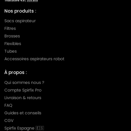
TORNADO
TORNADO TOT7740
Nos produits :
Sacs aspirateur
TORNADO
TORNADO TOT7745
Filtres
Brosses
Flexibles
Tubes
Accessoires aspirateurs robot
À propos :
Qui sommes nous ?
Compte Spirfix Pro
Livraison & retours
FAQ
Guides et conseils
CGV
Spirfix Espagne 🇪🇸