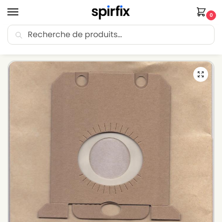
0
Recherche
🚚 Livraison Point Relais offerte dès 30€ d’achat.
Accueil
Sacs aspirateur
Sacs aspirateur TORNADO
Sacs pour aspirateur TORNADO EASY GO – Lot de 5 sacs en Papier
/
/
/