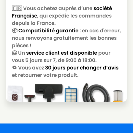
TORNADO
TORNADO TO50 (SUPER PRO)
🇫🇷 Vous achetez auprès d’une
société
Française
, qui expédie les commandes
TORNADO
TORNADO TO5410
depuis la France.
TORNADO
TORNADO TO5415
📦
Compatibilité garantie
: en cas d'erreur,
nous renvoyons gratuitement les bonnes
TORNADO
TORNADO TO5430
pièces !
TORNADO
TORNADO TO5435
🤗 Un
service client est disponible
pour
vous 5 jours sur 7, de 9:00 à 18:00.
TORNADO
TORNADO TO5440
🔁 Vous avez
30 jours pour changer d’avis
TORNADO
TORNADO TO55 (SUPER PRO)
et retourner votre produit.
TORNADO
TORNADO TO6310 à TO6330 (CALYPSO)
TORNADO
TORNADO TO6410 à TO6440 (AIRMAX)
TORNADO
TORNADO TO6510 à TO6530 (CALYPSO)
TORNADO
TORNADO TO6610
TORNADO
TORNADO TO6620