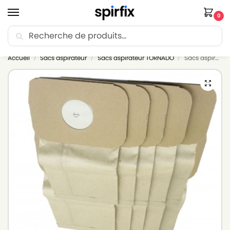
0
Recherche
🚚 Livraison Point Relais offerte dès 30€ d’achat.
Accueil
Sacs aspirateur
Sacs aspirateur TORNADO
Sacs aspirateur TORNADO TR100 – Lot de 10 sacs en Papier
/
/
/