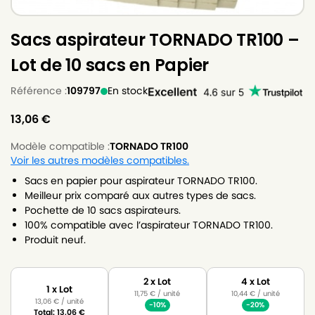
Sacs aspirateur TORNADO TR100 –
Lot de 10 sacs en Papier
Référence :
109797
En stock
13,06
€
Modèle compatible :
TORNADO TR100
Voir les autres modèles compatibles.
Sacs en papier pour aspirateur TORNADO TR100.
Meilleur prix comparé aux autres types de sacs.
Pochette de 10 sacs aspirateurs.
100% compatible avec l’aspirateur TORNADO TR100.
Produit neuf.
2 x Lot
4 x Lot
1 x Lot
11,75
€
/ unité
10,44
€
/ unité
13,06
€
/ unité
-10%
-20%
Total:
13,06
€