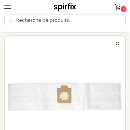
0
Recherche
🚚 Livraison Point Relais offerte dès 30€ d’achat.
Accueil
Sacs aspirateur
Sacs aspirateur TORNADO
Sacs aspirateur TORNADO A 930 – Lot de 5 sacs en Microfibre
/
/
/