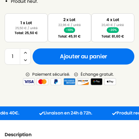
Produit neuf.
2 x Lot
4 x Lot
1 x Lot
22,96
€
/ unité
20,40
€
/ unité
25,50
€
/ unité
-10%
-20%
Total:
25,50
€
Total:
45,91
€
Total:
81,60
€
Ajouter au panier
Paiement sécurisé.
Échange gratuit.
40€.
Livraison en 24h à 72h.
Produit reçu in
Description