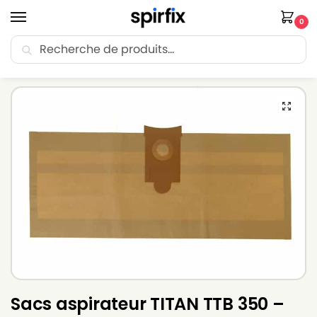
0
Recherche
🚚 Livraison Point Relais offerte dès 30€ d’achat.
Accueil
Sacs aspirateur
Sacs aspirateur TITAN
Sacs aspirateur TITAN TTB 350 – Lot de 5 sacs en Papier
/
/
/
Sacs aspirateur TITAN TTB 350 –