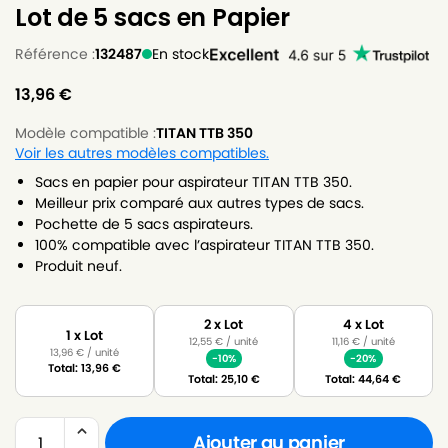
Lot de 5 sacs en Papier
Référence :
132487
En stock
13,96
€
Modèle compatible :
TITAN TTB 350
Voir les autres modèles compatibles.
Sacs en papier pour aspirateur TITAN TTB 350.
Meilleur prix comparé aux autres types de sacs.
Pochette de 5 sacs aspirateurs.
100% compatible avec l’aspirateur TITAN TTB 350.
Produit neuf.
2 x Lot
4 x Lot
1 x Lot
12,55
€
/ unité
11,16
€
/ unité
13,96
€
/ unité
-10%
-20%
Total:
13,96
€
Total:
25,10
€
Total:
44,64
€
Ajouter au panier