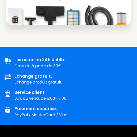
Livraison en 24h à 48h.
Gratuite à partir de 30€.
Échange gratuit.
Échange produit gratuit.
Service client
Lun. au vend. de 9:00-17:00
Paiement sécurisé.
PayPal / MasterCard / Visa