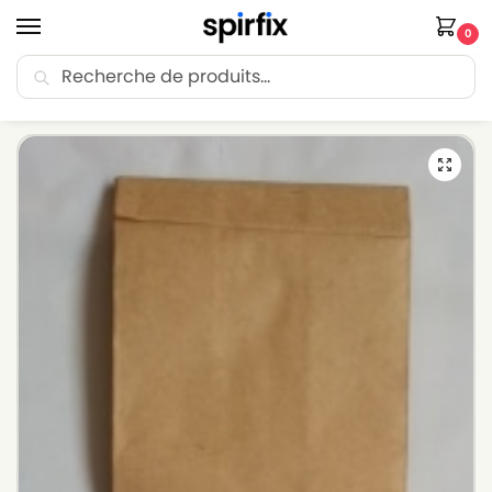
0
Recherche
🚚 Livraison Point Relais offerte dès 30€ d’achat.
Accueil
Sacs aspirateur
Sacs aspirateur TENNANT
Sacs aspirateur TENNANT 3205 – Lot de 5 sacs en Papier
/
/
/