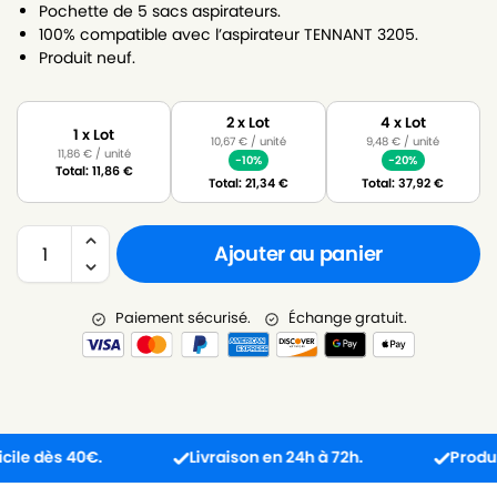
Pochette de 5 sacs aspirateurs.
100% compatible avec l’aspirateur TENNANT 3205.
Produit neuf.
2 x Lot
4 x Lot
1 x Lot
10,67
€
/ unité
9,48
€
/ unité
11,86
€
/ unité
-10%
-20%
Total:
11,86
€
Total:
21,34
€
Total:
37,92
€
Ajouter au panier
Paiement sécurisé.
Échange gratuit.
ès 40€.
Livraison en 24h à 72h.
Produit reçu