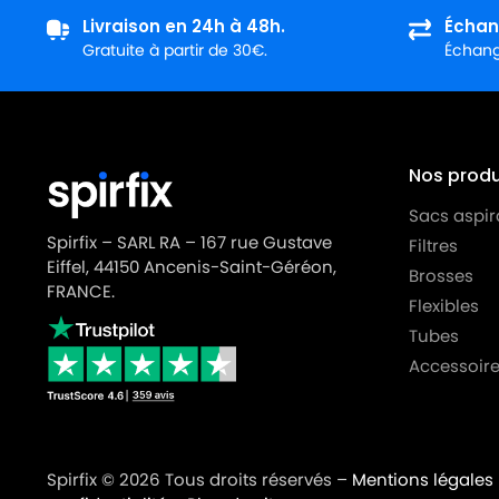
Livraison en 24h à 48h.
Échan
Gratuite à partir de 30€.
Échange
Nos produi
Sacs aspir
Spirfix – SARL RA – 167 rue Gustave
Filtres
Eiffel, 44150 Ancenis-Saint-Géréon,
Brosses
FRANCE.
Flexibles
Tubes
Accessoire
Spirfix © 2026 Tous droits réservés –
Mentions légales