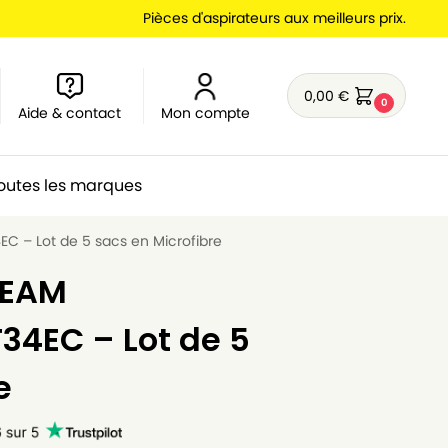
Pièces d'aspirateurs aux meilleurs prix.
0,00
€
0
Aide & contact
Mon compte
outes les marques
C – Lot de 5 sacs en Microfibre
TEAM
34EC – Lot de 5
e