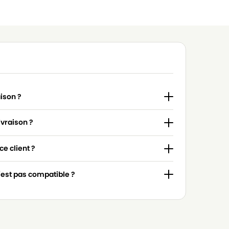
aison ?
ivraison ?
e client ?
n'est pas compatible ?