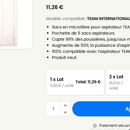
11,26
€
Modèle compatible :
TEAM INTERNATIONAL
Sacs en microfibre pour aspirateur T
Pochette de 5 sacs aspirateurs.
Capte 99% des poussières, jusqu’aux m
Augmente de 50% la puissance d’aspir
100% compatible avec l’aspirateur TE
Produit neuf.
2 x Lot
1 x Lot
Total:
11,26
€
10,13
€
/
11,26
€
/ unité
unité
A
Paiement sécuri