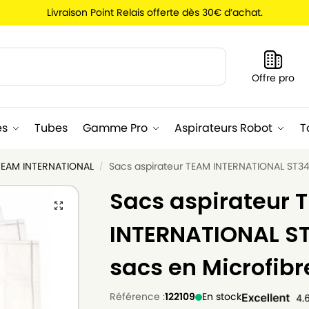
Livraison Point Relais offerte dès 30€ d’achat.
Recherche
Offre pro
es
Tubes
Gamme Pro
Aspirateurs Robot
T
 TEAM INTERNATIONAL
Sacs aspirateur TEAM INTERNATIONAL ST34E
/
Sacs aspirateur 
INTERNATIONAL ST
sacs en Microfibr
Référence :
122109
En stock