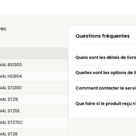
vec
Questions fréquentes
Quels sont les délais de livr
NAL BS1300
Quelles sont les options de l
NAL HD804
NAL ST1200
Comment contacter le servic
AL ST21E
Que faire si le produit reçu 
NAL ST25E
NAL ST27EC
NAL ST28