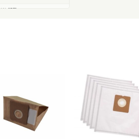
AL ST31
NAL ST32EC
NAL ST33E
NAL ST34EC
NAL ST36E
NAL TESS009
NAL TURBODUSTY