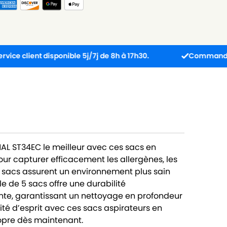
ent disponible 5j/7j de 8h à 17h30.
Commandez avant 13
AL ST34EC le meilleur avec ces sacs en
our capturer efficacement les allergènes, les
es sacs assurent un environnement plus sain
e de 5 sacs offre une durabilité
nte, garantissant un nettoyage en profondeur
lité d’esprit avec ces sacs aspirateurs en
ropre dès maintenant.