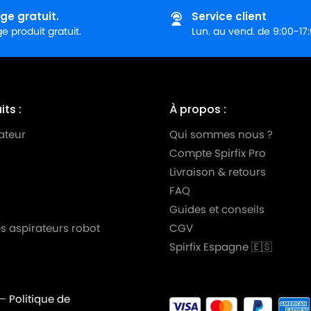
ge gratuit.
Service client
 produit gratuit.
Lun. au vend. de 9:00-17
ts :
À propos :
ateur
Qui sommes nous ?
Compte Spirfix Pro
Livraison & retours
FAQ
Guides et conseils
s aspirateurs robot
CGV
Spirfix Espagne 🇪🇸
–
Politique de