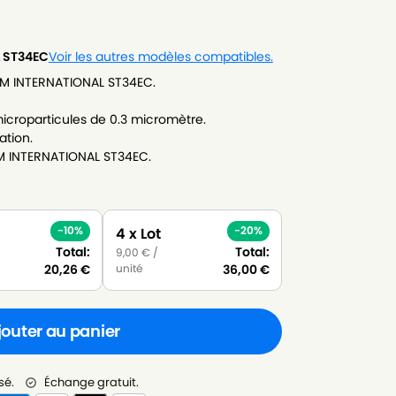
 ST34EC
Voir les autres modèles compatibles.
EAM INTERNATIONAL ST34EC.
icroparticules de 0.3 micromètre.
ation.
AM INTERNATIONAL ST34EC.
-10%
-20%
4 x Lot
Total:
Total:
9,00
€
/
unité
20,26
€
36,00
€
jouter au panier
sé.
Échange gratuit.