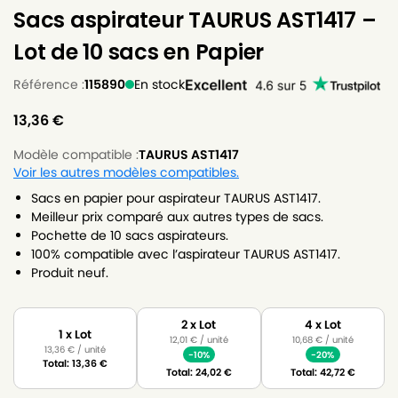
Sacs aspirateur TAURUS AST1417 –
Lot de 10 sacs en Papier
Référence :
115890
En stock
13,36
€
Modèle compatible :
TAURUS AST1417
Voir les autres modèles compatibles.
Sacs en papier pour aspirateur TAURUS AST1417.
Meilleur prix comparé aux autres types de sacs.
Pochette de 10 sacs aspirateurs.
100% compatible avec l’aspirateur TAURUS AST1417.
Produit neuf.
2 x Lot
4 x Lot
1 x Lot
12,01
€
/ unité
10,68
€
/ unité
13,36
€
/ unité
-10%
-20%
Total:
13,36
€
Total:
24,02
€
Total:
42,72
€