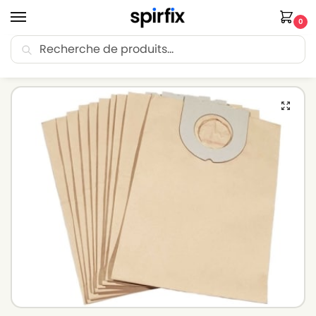
0
Recherche
🚚 Livraison Point Relais offerte dès 30€ d’achat.
Accueil
Sacs aspirateur
Sacs aspirateur TAURUS
Sacs aspirateur TAURUS AST1417 – Lot de 10 sacs en Papier
/
/
/