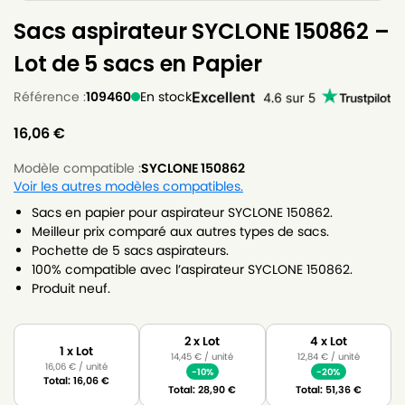
Sacs aspirateur SYCLONE 150862 –
Lot de 5 sacs en Papier
Référence :
109460
En stock
16,06
€
Modèle compatible :
SYCLONE 150862
Voir les autres modèles compatibles.
Sacs en papier pour aspirateur SYCLONE 150862.
Meilleur prix comparé aux autres types de sacs.
Pochette de 5 sacs aspirateurs.
100% compatible avec l’aspirateur SYCLONE 150862.
Produit neuf.
2 x Lot
4 x Lot
1 x Lot
14,45
€
/ unité
12,84
€
/ unité
16,06
€
/ unité
-10%
-20%
Total:
16,06
€
Total:
28,90
€
Total:
51,36
€