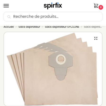
0
Recherche
🚚 Livraison Point Relais offerte dès 30€ d’achat.
Accueil
Sacs aspirateur
Sacs aspirateur SYCLONE
Sacs aspirateur SYCLONE 150862 – Lot de 5 sacs en Papier
/
/
/