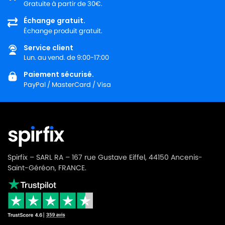
Gratuite à partir de 30€.
STARMIX
STARMIX NT9 ES-1035 P
Échange gratuit.
Échange produit gratuit.
STARMIX
STARMIX NT9-1035
Service client
STARMIX
STARMIX NT9-1035 PH
Lun. au vend. de 9:00-17:00
STARMIX
STARMIX SX1225 DP
Paiement sécurisé.
PayPal / MasterCard / Visa
STARMIX
STARMIX TS1214 RTS
Spirfix – SARL RA – 167 rue Gustave Eiffel, 44150 Ancenis-
Saint-Géréon, FRANCE.