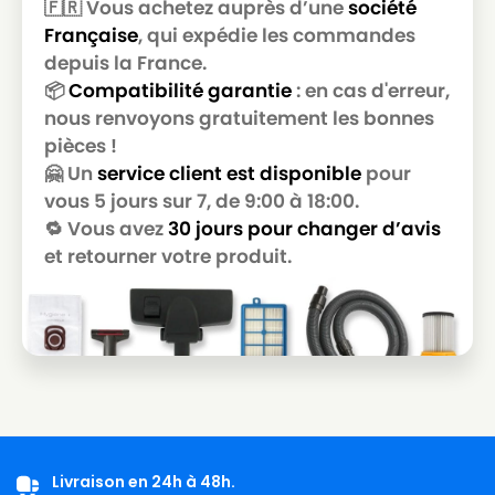
🇫🇷 Vous achetez auprès d’une
société
STARMIX
STARMIX ISPARD-1635 EW
Française
, qui expédie les commandes
STARMIX
STARMIX ISPARD-1635 EWS
depuis la France.
📦
Compatibilité garantie
: en cas d'erreur,
STARMIX
STARMIX ISPARH-1035 Asbest EW
nous renvoyons gratuitement les bonnes
pièces !
STARMIX
STARMIX ISPARH-1435 EW
🤗 Un
service client est disponible
pour
STARMIX
STARMIX ISPARM-1435 EW
vous 5 jours sur 7, de 9:00 à 18:00.
🔁 Vous avez
30 jours pour changer d’avis
STARMIX
STARMIX ISPiPulse ARDL-1435 EWS
et retourner votre produit.
STARMIX
STARMIX ISPiPulse ARDL-1635 EW
STARMIX
STARMIX ISPiPulse ARDL-1635 EWS
STARMIX
STARMIX ISPiPulse ARH-1035 Asbest
STARMIX
STARMIX ISPiPulse ARH-1435 EW
STARMIX
STARMIX ISPiPulse ARM-1435 EW
STARMIX
STARMIX NT9 ES-1035
Livraison en 24h à 48h.