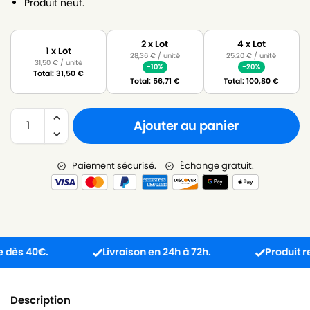
Produit neuf.
2 x Lot
4 x Lot
1 x Lot
28,36
€
/ unité
25,20
€
/ unité
31,50
€
/ unité
-10%
-20%
Total:
31,50
€
Total:
56,71
€
Total:
100,80
€
Ajouter au panier
Paiement sécurisé.
Échange gratuit.
s 40€.
Livraison en 24h à 72h.
Produit reçu i
Description