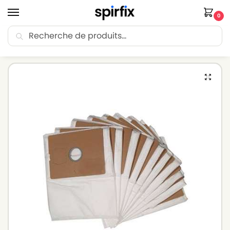
0
Recherche
🚚 Livraison Point Relais offerte dès 30€ d’achat.
Accueil
Sacs aspirateur
Sacs aspirateur STARMIX
Sacs aspirateur STARMIX NT9-1035 – Lot de 5 sacs en Microfibre
/
/
/