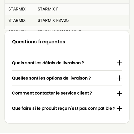
STARMIX
STARMIX F
STARMIX
STARMIX FBV25
STARMIX
STARMIX GS1030 HMT
Questions fréquentes
STARMIX
STARMIX GS1032 HK
STARMIX
STARMIX GS1032 ST
Quels sont les délais de livraison ?
STARMIX
STARMIX GS1232 HMT
STARMIX
STARMIX GS1232 ST
Quelles sont les options de livraison ?
STARMIX
STARMIX GSA-1032 EH
Comment contacter le service client ?
STARMIX
STARMIX GSL-1232 HMT
Que faire si le produit reçu n'est pas compatible ?
STARMIX
STARMIX GSL-1435 PZ
STARMIX
STARMIX GSLD-1232 HMT