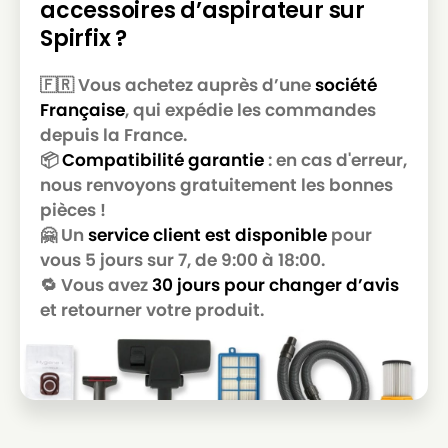
accessoires d’aspirateur sur
STARMIX
STARMIX ISCARMP-1425 EWP
Spirfix ?
STARMIX
STARMIX ISPARD-1435 EWS
🇫🇷 Vous achetez auprès d’une
société
STARMIX
STARMIX ISPARD-1635 EW
Française
, qui expédie les commandes
STARMIX
STARMIX ISPARD-1635 EWS
depuis la France.
📦
Compatibilité garantie
: en cas d'erreur,
STARMIX
STARMIX ISPARH-1035 Asbest EW
nous renvoyons gratuitement les bonnes
pièces !
STARMIX
STARMIX ISPARH-1435 EW
🤗 Un
service client est disponible
pour
STARMIX
STARMIX ISPARM-1435 EW
vous 5 jours sur 7, de 9:00 à 18:00.
🔁 Vous avez
30 jours pour changer d’avis
STARMIX
STARMIX ISPiPulse ARDL-1435 EWS
et retourner votre produit.
STARMIX
STARMIX ISPiPulse ARDL-1635 EW
STARMIX
STARMIX ISPiPulse ARDL-1635 EWS
STARMIX
STARMIX ISPiPulse ARH-1035 Asbest
STARMIX
STARMIX ISPiPulse ARH-1435 EW