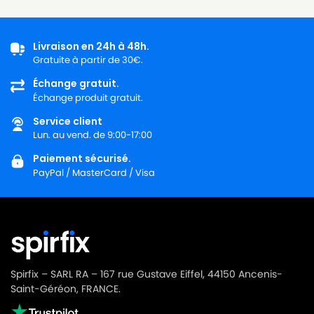
STARMIX
STARMIX ISPiPulse ARM-1435 EW
STARMIX
STARMIX NT9 ES-1035
Livraison en 24h à 48h.
Gratuite à partir de 30€.
STARMIX
STARMIX NT9 ES-1035 P
Échange gratuit.
Échange produit gratuit.
STARMIX
STARMIX NT9-1035
Service client
STARMIX
STARMIX NT9-1035 PH
Lun. au vend. de 9:00-17:00
STARMIX
STARMIX SX1225 DP
Paiement sécurisé.
PayPal / MasterCard / Visa
STARMIX
STARMIX TS1214 RTS
Spirfix – SARL RA – 167 rue Gustave Eiffel, 44150 Ancenis-
Saint-Géréon, FRANCE.