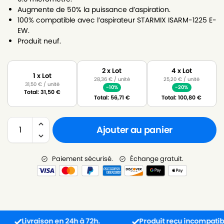
Augmente de 50% la puissance d’aspiration.
100% compatible avec l’aspirateur STARMIX ISARM-1225 E-
EW.
Produit neuf.
2 x Lot
4 x Lot
1 x Lot
28,36
€
/ unité
25,20
€
/ unité
31,50
€
/ unité
-10%
-20%
Total:
31,50
€
Total:
56,71
€
Total:
100,80
€
Ajouter au panier
Paiement sécurisé.
Échange gratuit.
Livraison en 24h à 72h.
Produit reçu incompatible ? L