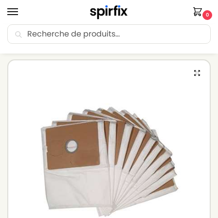
0
Recherche
🚚 Livraison Point Relais offerte dès 30€ d’achat.
Accueil
Sacs aspirateur
Sacs aspirateur STARMIX
Sacs aspirateur STARMIX ISARM-1225 E-EW – Lot de 5 sacs en Microfibre
/
/
/