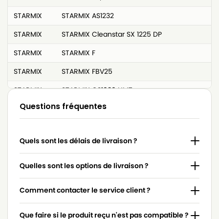
STARMIX
STARMIX AS1232
STARMIX
STARMIX Cleanstar SX 1225 DP
STARMIX
STARMIX F
STARMIX
STARMIX FBV25
STARMIX
STARMIX GS1030 HMT
Questions fréquentes
STARMIX
STARMIX GS1032 HK
STARMIX
STARMIX GS1032 ST
Quels sont les délais de livraison ?
STARMIX
STARMIX GS1232 HMT
STARMIX
STARMIX GS1232 ST
Quelles sont les options de livraison ?
STARMIX
STARMIX GSA-1032 EH
Comment contacter le service client ?
STARMIX
STARMIX GSL-1232 HMT
Que faire si le produit reçu n'est pas compatible ?