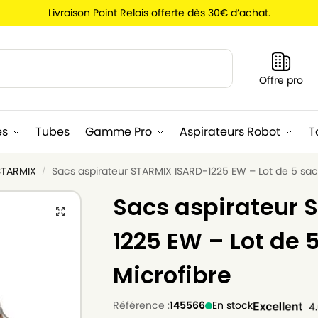
Livraison Point Relais offerte dès 30€ d’achat.
Recherche
Offre pro
es
Tubes
Gamme Pro
Aspirateurs Robot
T
STARMIX
Sacs aspirateur STARMIX ISARD-1225 EW – Lot de 5 sac
/
Sacs aspirateur 
1225 EW – Lot de 
Microfibre
Référence :
145566
En stock