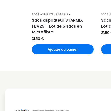
STARMIX
STARMIX HSAR-1432 EWS
STARMIX
STARMIX HSAR-1635 EWS
SACS ASPIRATEUR STARMIX
SACS 
STARMIX
STARMIX ISARD-1225 EW
Sacs aspirateur STARMIX
Sacs
FBV25 – Lot de 5 sacs en
Lot 
STARMIX
STARMIX ISARD-1225 EWS
Microfibre
31,50
STARMIX
STARMIX ISARD-1425 EW
31,50
€
STARMIX
STARMIX ISARD-1425 EWS
Ajouter au panier
STARMIX
STARMIX ISARD-1425 EWSR
STARMIX
STARMIX ISARH-1225 EW
STARMIX
STARMIX ISARM-1225 E-EW
STARMIX
STARMIX ISCARD-1425 EW
STARMIX
STARMIX ISCARD-1425 EWA
STARMIX
STARMIX ISCARD-1425 EWS