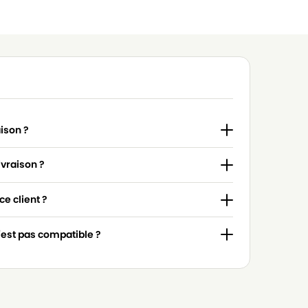
aison ?
ivraison ?
e client ?
n'est pas compatible ?