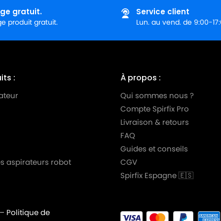
EW
ge gratuit.
Service client
 produit gratuit.
Lun. au vend. de 9:00-17
EWS
ts :
À propos :
EW
ateur
Qui sommes nous ?
EWS
Compte Spirfix Pro
best
Livraison & retours
FAQ
W
Guides et conseils
W
s aspirateurs robot
CGV
Spirfix Espagne 🇪🇸
–
Politique de