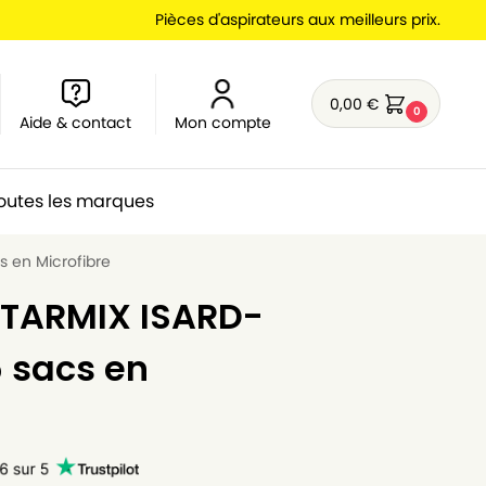
Pièces d'aspirateurs aux meilleurs prix.
0,00
€
0
Aide & contact
Mon compte
outes les marques
s en Microfibre
STARMIX ISARD-
5 sacs en