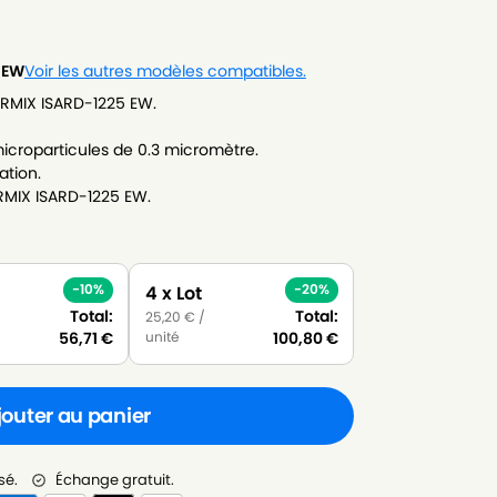
 EW
Voir les autres modèles compatibles.
ARMIX ISARD-1225 EW.
icroparticules de 0.3 micromètre.
ation.
RMIX ISARD-1225 EW.
-10%
-20%
4 x Lot
Total:
Total:
25,20
€
/
unité
56,71
€
100,80
€
jouter au panier
sé.
Échange gratuit.