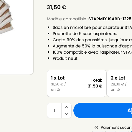
31,50
€
Modèle compatible :
STARMIX ISARD-1225
Sacs en microfibre pour aspirateur ST
Pochette de 5 sacs aspirateurs.
Capte 99% des poussières, jusqu’aux m
Augmente de 50% la puissance d’aspir
100% compatible avec l’aspirateur STA
Produit neuf.
1 x Lot
2 x Lot
Total:
31,50
€
/
28,36
€
/
31,50
€
unité
unité
A
Paiement sécuri