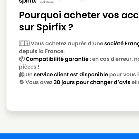
STARMIX
STARMIX ISCARD-1625 EW
Pourquoi acheter vos acc
STARMIX
STARMIX ISCARD-1625 EWS
sur Spirfix ?
STARMIX
STARMIX ISCARD-1625 EWSR
STARMIX
STARMIX ISCARDL-1425 EW
🇫🇷 Vous achetez auprès d’une
société Fran
STARMIX
STARMIX ISCARDL-1425 EWS
depuis la France.
📦
Compatibilité garantie
: en cas d'erreur,
STARMIX
STARMIX ISCARDL-1425 EWSA
pièces !
STARMIX
STARMIX ISCARDL-1625 EWSR
🤗 Un
service client est disponible
pour vous 5 
🔁 Vous avez
30 jours pour changer d’avis
et 
STARMIX
STARMIX ISCARM-1425 EW
STARMIX
STARMIX ISCARMP-1425 EWP
STARMIX
STARMIX ISPARD-1435 EWS
STARMIX
STARMIX ISPARD-1635 EW
STARMIX
STARMIX ISPARD-1635 EWS